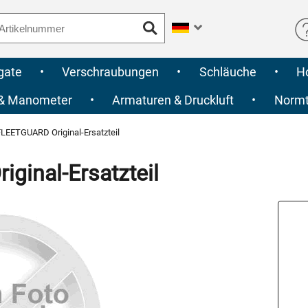
gate
•
Verschraubungen
•
Schläuche
•
H
 & Manometer
•
Armaturen & Druckluft
•
Normte
LEETGUARD Original-Ersatzteil
inal-Ersatzteil