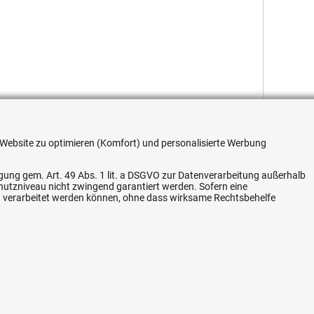
re Website zu optimieren (Komfort) und personalisierte Werbung
ligung gem. Art. 49 Abs. 1 lit. a DSGVO zur Datenverarbeitung außerhalb
Flexible Zahlung
chutzniveau nicht zwingend garantiert werden. Sofern eine
n verarbeitet werden können, ohne dass wirksame Rechtsbehelfe