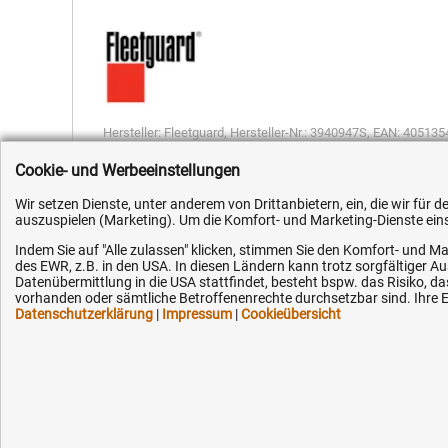
Hersteller:
Fleetguard
,
Hersteller-Nr.:
3940947S
,
EAN:
405135
Cookie- und Werbeeinstellungen
Wir setzen Dienste, unter anderem von Drittanbietern, ein, die wir für
auszuspielen (Marketing). Um die Komfort- und Marketing-Dienste einse
Indem Sie auf "Alle zulassen" klicken, stimmen Sie den Komfort- und Ma
Kundenhotline (Festnetz):
Hilfe & Serv
des EWR, z.B. in den USA. In diesen Ländern kann trotz sorgfältiger 
Datenübermittlung in die USA stattfindet, besteht bspw. das Risiko
vorhanden oder sämtliche Betroffenenrechte durchsetzbar sind. Ihre Ei
+49 (0) 5351 - 523 520
Versandkosten
Datenschutzerklärung
|
Impressum
|
Cookieübersicht
Zahlungsarten
Mo.-Fr. 07:30 - 16:00 Uhr
Service
AGB / Widerruf
Fax (kostenlos):
+49 (0) 800 - 498 326 4
Datenschutz