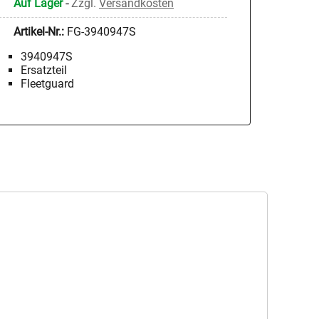
Auf Lager
-
Zzgl.
Versandkosten
Artikel-Nr.:
FG-3940947S
3940947S
Ersatzteil
Fleetguard