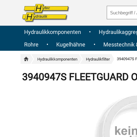
Hydraulikkomponenten
•
Hydraulikaggre
Rohre
•
Kugelhähne
•
Messtechnik
3940947S F
Hydraulikkomponenten
Hydraulikfilter
3940947S FLEETGUARD Orig