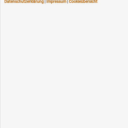
Datenschutzerklärung
|
Impressum
|
Cookieübersicht
Schneller Versand, meist am selben Tag
Versandkostenfrei ab 150 EUR (innerhalb DE)
Lieferung auf Rechnung (abhängig vom Wert)
Einmonatiges Rückgaberecht
Über 30 Jahre Erfahrung
Kompetente telefonische Beratung
Flexible Zahlung