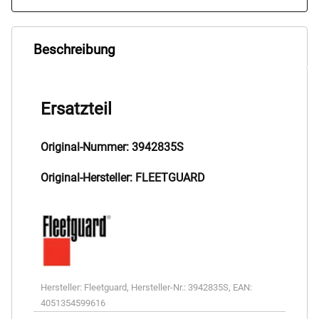
Beschreibung
Ersatzteil
Original-Nummer: 3942835S
Original-Hersteller: FLEETGUARD
Hersteller:
Fleetguard
,
Hersteller-Nr.:
3942835S
,
EAN:
4051354599616