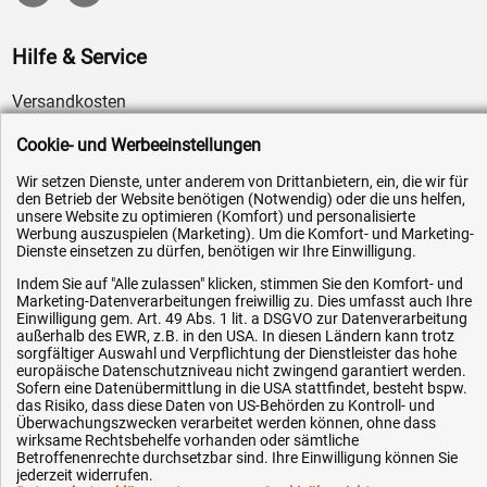
Hilfe & Service
Versandkosten
Zahlungsarten
Cookie- und Werbeeinstellungen
Service
Wir setzen Dienste, unter anderem von Drittanbietern, ein, die wir für
AGB / Widerrufsrecht
den Betrieb der Website benötigen (Notwendig) oder die uns helfen,
unsere Website zu optimieren (Komfort) und personalisierte
Datenschutz
Werbung auszuspielen (Marketing). Um die Komfort- und Marketing-
Dienste einsetzen zu dürfen, benötigen wir Ihre Einwilligung.
Impressum
Indem Sie auf "Alle zulassen" klicken, stimmen Sie den Komfort- und
Karriere
Marketing-Datenverarbeitungen freiwillig zu. Dies umfasst auch Ihre
Einwilligung gem. Art. 49 Abs. 1 lit. a DSGVO zur Datenverarbeitung
OEM-Ersatzteile
außerhalb des EWR, z.B. in den USA. In diesen Ländern kann trotz
Technik-Hilfe
sorgfältiger Auswahl und Verpflichtung der Dienstleister das hohe
europäische Datenschutzniveau nicht zwingend garantiert werden.
Downloads
Sofern eine Datenübermittlung in die USA stattfindet, besteht bspw.
das Risiko, dass diese Daten von US-Behörden zu Kontroll- und
Kontakt
Überwachungszwecken verarbeitet werden können, ohne dass
wirksame Rechtsbehelfe vorhanden oder sämtliche
Betroffenenrechte durchsetzbar sind. Ihre Einwilligung können Sie
jederzeit widerrufen.
Ihre Hytec-Hydraulik Vorteile