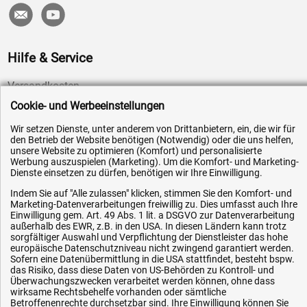
Hilfe & Service
Versandkosten
Cookie- und Werbeeinstellungen
Zahlungsarten
Service
Wir setzen Dienste, unter anderem von Drittanbietern, ein, die wir für
den Betrieb der Website benötigen (Notwendig) oder die uns helfen,
AGB / Widerrufsrecht
unsere Website zu optimieren (Komfort) und personalisierte
Werbung auszuspielen (Marketing). Um die Komfort- und Marketing-
Datenschutz
Dienste einsetzen zu dürfen, benötigen wir Ihre Einwilligung.
Impressum
Indem Sie auf "Alle zulassen" klicken, stimmen Sie den Komfort- und
Marketing-Datenverarbeitungen freiwillig zu. Dies umfasst auch Ihre
Karriere
Einwilligung gem. Art. 49 Abs. 1 lit. a DSGVO zur Datenverarbeitung
OEM-Ersatzteile
außerhalb des EWR, z.B. in den USA. In diesen Ländern kann trotz
sorgfältiger Auswahl und Verpflichtung der Dienstleister das hohe
Technik-Hilfe
europäische Datenschutzniveau nicht zwingend garantiert werden.
Sofern eine Datenübermittlung in die USA stattfindet, besteht bspw.
Downloads
das Risiko, dass diese Daten von US-Behörden zu Kontroll- und
Überwachungszwecken verarbeitet werden können, ohne dass
Kontakt
wirksame Rechtsbehelfe vorhanden oder sämtliche
Betroffenenrechte durchsetzbar sind. Ihre Einwilligung können Sie