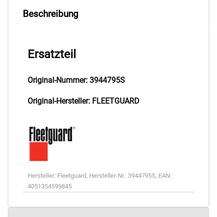
Beschreibung
Ersatzteil
Original-Nummer: 3944795S
Original-Hersteller: FLEETGUARD
Hersteller:
Fleetguard
,
Hersteller-Nr.:
3944795S
,
EAN:
4051354599845