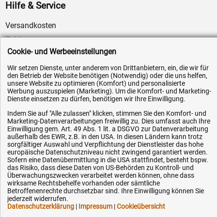
Hilfe & Service
Versandkosten
Zahlungsarten
Cookie- und Werbeeinstellungen
Service
AGB / Widerrufsrecht
Wir setzen Dienste, unter anderem von Drittanbietern, ein, die wir für
den Betrieb der Website benötigen (Notwendig) oder die uns helfen,
Datenschutz
unsere Website zu optimieren (Komfort) und personalisierte
Werbung auszuspielen (Marketing). Um die Komfort- und Marketing-
Impressum
Dienste einsetzen zu dürfen, benötigen wir Ihre Einwilligung.
Karriere
Indem Sie auf "Alle zulassen" klicken, stimmen Sie den Komfort- und
Marketing-Datenverarbeitungen freiwillig zu. Dies umfasst auch Ihre
OEM-Ersatzteile
Einwilligung gem. Art. 49 Abs. 1 lit. a DSGVO zur Datenverarbeitung
außerhalb des EWR, z.B. in den USA. In diesen Ländern kann trotz
Technik-Hilfe
sorgfältiger Auswahl und Verpflichtung der Dienstleister das hohe
Downloads
europäische Datenschutzniveau nicht zwingend garantiert werden.
Sofern eine Datenübermittlung in die USA stattfindet, besteht bspw.
Kontakt
das Risiko, dass diese Daten von US-Behörden zu Kontroll- und
Überwachungszwecken verarbeitet werden können, ohne dass
wirksame Rechtsbehelfe vorhanden oder sämtliche
Betroffenenrechte durchsetzbar sind. Ihre Einwilligung können Sie
Ihre Hytec-Hydraulik Vorteile
jederzeit widerrufen.
Datenschutzerklärung
|
Impressum
|
Cookieübersicht
Schneller Versand, meist am selben Tag