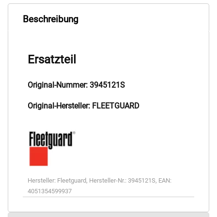
Beschreibung
Ersatzteil
Original-Nummer: 3945121S
Original-Hersteller: FLEETGUARD
Hersteller:
Fleetguard
,
Hersteller-Nr.:
3945121S
,
EAN:
4051354599937