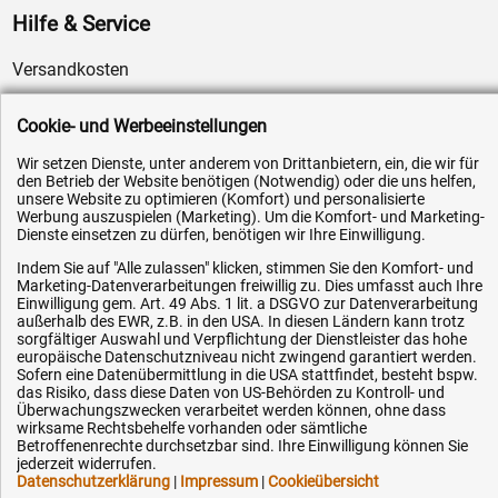
Hilfe & Service
Versandkosten
Zahlungsarten
Cookie- und Werbeeinstellungen
Service
Wir setzen Dienste, unter anderem von Drittanbietern, ein, die wir für
AGB / Widerrufsrecht
den Betrieb der Website benötigen (Notwendig) oder die uns helfen,
Datenschutz
unsere Website zu optimieren (Komfort) und personalisierte
Werbung auszuspielen (Marketing). Um die Komfort- und Marketing-
Impressum
Dienste einsetzen zu dürfen, benötigen wir Ihre Einwilligung.
Karriere
Indem Sie auf "Alle zulassen" klicken, stimmen Sie den Komfort- und
Marketing-Datenverarbeitungen freiwillig zu. Dies umfasst auch Ihre
OEM-Ersatzteile
Einwilligung gem. Art. 49 Abs. 1 lit. a DSGVO zur Datenverarbeitung
außerhalb des EWR, z.B. in den USA. In diesen Ländern kann trotz
Technik-Hilfe
sorgfältiger Auswahl und Verpflichtung der Dienstleister das hohe
europäische Datenschutzniveau nicht zwingend garantiert werden.
Downloads
Sofern eine Datenübermittlung in die USA stattfindet, besteht bspw.
Kontakt
das Risiko, dass diese Daten von US-Behörden zu Kontroll- und
Überwachungszwecken verarbeitet werden können, ohne dass
wirksame Rechtsbehelfe vorhanden oder sämtliche
Betroffenenrechte durchsetzbar sind. Ihre Einwilligung können Sie
Ihre Hytec-Hydraulik Vorteile
jederzeit widerrufen.
Datenschutzerklärung
|
Impressum
|
Cookieübersicht