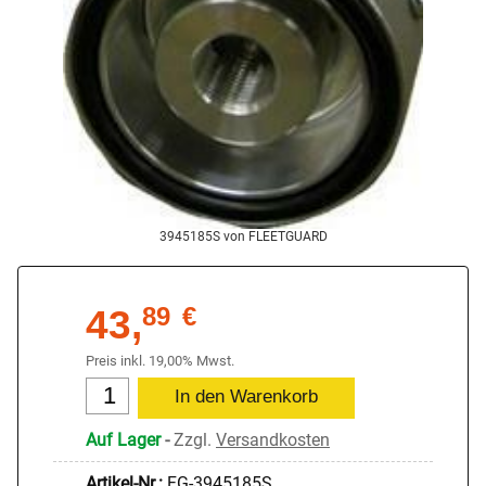
3945185S von FLEETGUARD
43,
89
€
Preis inkl. 19,00% Mwst.
Auf Lager
-
Zzgl.
Versandkosten
Artikel-Nr.:
FG-3945185S