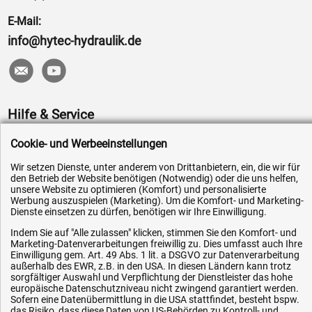
E-Mail:
info@hytec-hydraulik.de
Hilfe & Service
Versandkosten
Cookie- und Werbeeinstellungen
Zahlungsarten
Wir setzen Dienste, unter anderem von Drittanbietern, ein, die wir für
den Betrieb der Website benötigen (Notwendig) oder die uns helfen,
Service
unsere Website zu optimieren (Komfort) und personalisierte
Werbung auszuspielen (Marketing). Um die Komfort- und Marketing-
AGB / Widerrufsrecht
Dienste einsetzen zu dürfen, benötigen wir Ihre Einwilligung.
Datenschutz
Indem Sie auf "Alle zulassen" klicken, stimmen Sie den Komfort- und
Impressum
Marketing-Datenverarbeitungen freiwillig zu. Dies umfasst auch Ihre
Einwilligung gem. Art. 49 Abs. 1 lit. a DSGVO zur Datenverarbeitung
Karriere
außerhalb des EWR, z.B. in den USA. In diesen Ländern kann trotz
sorgfältiger Auswahl und Verpflichtung der Dienstleister das hohe
OEM-Ersatzteile
europäische Datenschutzniveau nicht zwingend garantiert werden.
Sofern eine Datenübermittlung in die USA stattfindet, besteht bspw.
Technik-Hilfe
das Risiko, dass diese Daten von US-Behörden zu Kontroll- und