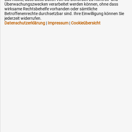
Überwachungszwecken verarbeitet werden können, ohne dass
Downloads
wirksame Rechtsbehelfe vorhanden oder sämtliche
Betroffenenrechte durchsetzbar sind. Ihre Einwilligung können Sie
Kontakt
jederzeit widerrufen.
Datenschutzerklärung
|
Impressum
|
Cookieübersicht
Ihre Hytec-Hydraulik Vorteile
Schneller Versand, meist am selben Tag
Versandkostenfrei ab 150 EUR (innerhalb DE)
Lieferung auf Rechnung (abhängig vom Wert)
Einmonatiges Rückgaberecht
Über 30 Jahre Erfahrung
Kompetente telefonische Beratung