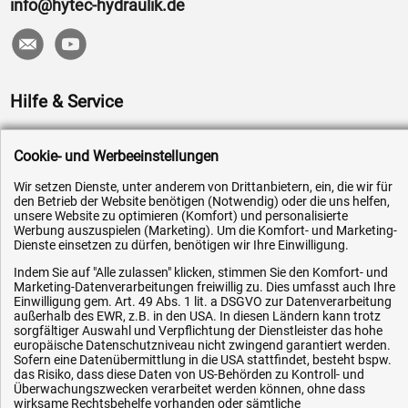
info@hytec-hydraulik.de
Hilfe & Service
Versandkosten
Cookie- und Werbeeinstellungen
Zahlungsarten
Wir setzen Dienste, unter anderem von Drittanbietern, ein, die wir für
Service
den Betrieb der Website benötigen (Notwendig) oder die uns helfen,
unsere Website zu optimieren (Komfort) und personalisierte
AGB / Widerrufsrecht
Werbung auszuspielen (Marketing). Um die Komfort- und Marketing-
Datenschutz
Dienste einsetzen zu dürfen, benötigen wir Ihre Einwilligung.
Impressum
Indem Sie auf "Alle zulassen" klicken, stimmen Sie den Komfort- und
Marketing-Datenverarbeitungen freiwillig zu. Dies umfasst auch Ihre
Karriere
Einwilligung gem. Art. 49 Abs. 1 lit. a DSGVO zur Datenverarbeitung
außerhalb des EWR, z.B. in den USA. In diesen Ländern kann trotz
OEM-Ersatzteile
sorgfältiger Auswahl und Verpflichtung der Dienstleister das hohe
europäische Datenschutzniveau nicht zwingend garantiert werden.
Technik-Hilfe
Sofern eine Datenübermittlung in die USA stattfindet, besteht bspw.
das Risiko, dass diese Daten von US-Behörden zu Kontroll- und
Downloads
Überwachungszwecken verarbeitet werden können, ohne dass
Kontakt
wirksame Rechtsbehelfe vorhanden oder sämtliche