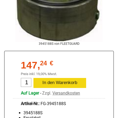
3945188S von FLEETGUARD
147,
24
€
Preis inkl. 19,00% Mwst.
Auf Lager
-
Zzgl.
Versandkosten
Artikel-Nr.:
FG-3945188S
3945188S
Ersatzteil