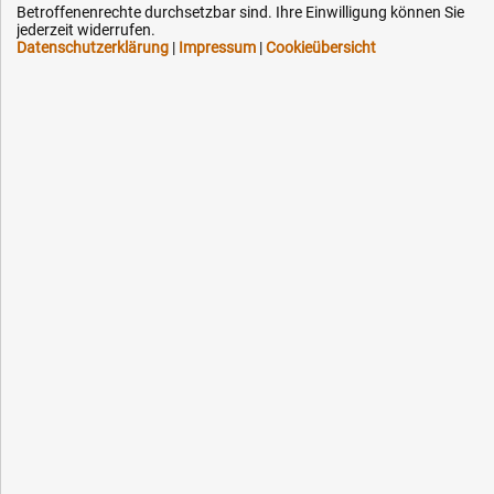
Betroffenenrechte durchsetzbar sind. Ihre Einwilligung können Sie
jederzeit widerrufen.
Datenschutzerklärung
|
Impressum
|
Cookieübersicht
Ihre Hytec-Hydraulik Vorteile
Schneller Versand, meist am selben Tag
Versandkostenfrei ab 150 EUR (innerhalb DE)
Lieferung auf Rechnung (abhängig vom Wert)
Einmonatiges Rückgaberecht
Über 30 Jahre Erfahrung
Kompetente telefonische Beratung
Flexible Zahlung