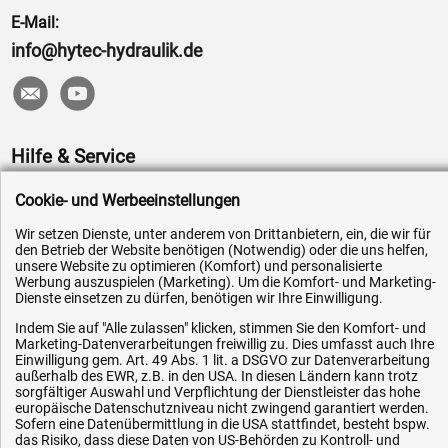
E-Mail:
info@hytec-hydraulik.de
Hilfe & Service
Versandkosten
Cookie- und Werbeeinstellungen
Zahlungsarten
Wir setzen Dienste, unter anderem von Drittanbietern, ein, die wir für
den Betrieb der Website benötigen (Notwendig) oder die uns helfen,
Service
unsere Website zu optimieren (Komfort) und personalisierte
Werbung auszuspielen (Marketing). Um die Komfort- und Marketing-
AGB / Widerrufsrecht
Dienste einsetzen zu dürfen, benötigen wir Ihre Einwilligung.
Datenschutz
Indem Sie auf "Alle zulassen" klicken, stimmen Sie den Komfort- und
Impressum
Marketing-Datenverarbeitungen freiwillig zu. Dies umfasst auch Ihre
Einwilligung gem. Art. 49 Abs. 1 lit. a DSGVO zur Datenverarbeitung
Karriere
außerhalb des EWR, z.B. in den USA. In diesen Ländern kann trotz
sorgfältiger Auswahl und Verpflichtung der Dienstleister das hohe
OEM-Ersatzteile
europäische Datenschutzniveau nicht zwingend garantiert werden.
Sofern eine Datenübermittlung in die USA stattfindet, besteht bspw.
Technik-Hilfe
das Risiko, dass diese Daten von US-Behörden zu Kontroll- und