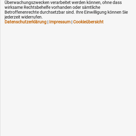
Überwachungszwecken verarbeitet werden können, ohne dass
Downloads
wirksame Rechtsbehelfe vorhanden oder sämtliche
Kontakt
Betroffenenrechte durchsetzbar sind. Ihre Einwilligung können Sie
jederzeit widerrufen.
Datenschutzerklärung
|
Impressum
|
Cookieübersicht
Ihre Hytec-Hydraulik Vorteile
Schneller Versand, meist am selben Tag
Versandkostenfrei ab 150 EUR (innerhalb DE)
Lieferung auf Rechnung (abhängig vom Wert)
Einmonatiges Rückgaberecht
Über 30 Jahre Erfahrung
Kompetente telefonische Beratung