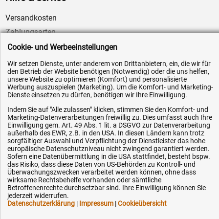
Versandkosten
Zahlungsarten
Service
Cookie- und Werbeeinstellungen
AGB / Widerrufsrecht
Wir setzen Dienste, unter anderem von Drittanbietern, ein, die wir für
den Betrieb der Website benötigen (Notwendig) oder die uns helfen,
Datenschutz
unsere Website zu optimieren (Komfort) und personalisierte
Werbung auszuspielen (Marketing). Um die Komfort- und Marketing-
Impressum
Dienste einsetzen zu dürfen, benötigen wir Ihre Einwilligung.
Karriere
Indem Sie auf "Alle zulassen" klicken, stimmen Sie den Komfort- und
OEM-Ersatzteile
Marketing-Datenverarbeitungen freiwillig zu. Dies umfasst auch Ihre
Einwilligung gem. Art. 49 Abs. 1 lit. a DSGVO zur Datenverarbeitung
Technik-Hilfe
außerhalb des EWR, z.B. in den USA. In diesen Ländern kann trotz
sorgfältiger Auswahl und Verpflichtung der Dienstleister das hohe
Downloads
europäische Datenschutzniveau nicht zwingend garantiert werden.
Sofern eine Datenübermittlung in die USA stattfindet, besteht bspw.
Kontakt
das Risiko, dass diese Daten von US-Behörden zu Kontroll- und
Überwachungszwecken verarbeitet werden können, ohne dass
wirksame Rechtsbehelfe vorhanden oder sämtliche
Betroffenenrechte durchsetzbar sind. Ihre Einwilligung können Sie
Ihre Hytec-Hydraulik Vorteile
jederzeit widerrufen.
Datenschutzerklärung
|
Impressum
|
Cookieübersicht
Schneller Versand, meist am selben Tag