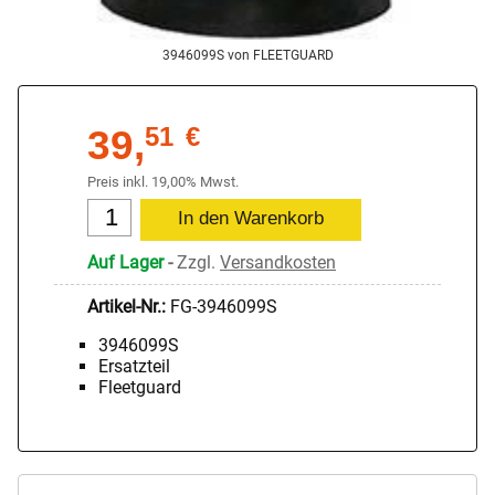
3946099S von FLEETGUARD
39,
51
€
Preis inkl. 19,00% Mwst.
Auf Lager
-
Zzgl.
Versandkosten
Artikel-Nr.:
FG-3946099S
3946099S
Ersatzteil
Fleetguard