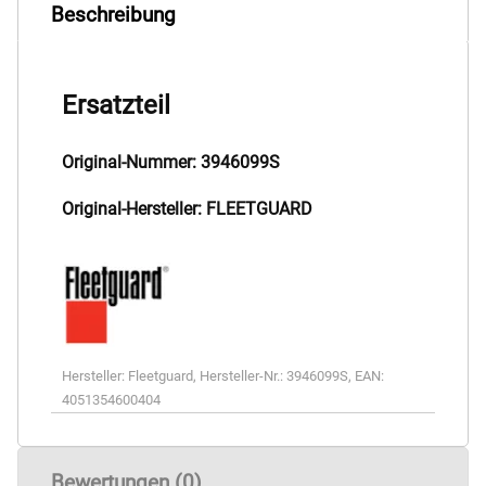
Beschreibung
Ersatzteil
Original-Nummer: 3946099S
Original-Hersteller: FLEETGUARD
Hersteller:
Fleetguard
,
Hersteller-Nr.:
3946099S
,
EAN:
4051354600404
Bewertungen (0)