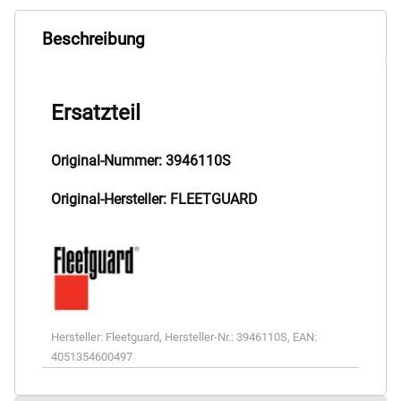
Beschreibung
Ersatzteil
Original-Nummer: 3946110S
Original-Hersteller: FLEETGUARD
Hersteller:
Fleetguard
,
Hersteller-Nr.:
3946110S
,
EAN:
4051354600497