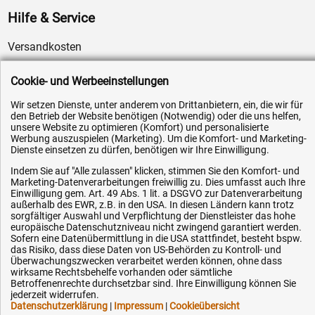
Hilfe & Service
Versandkosten
Zahlungsarten
Cookie- und Werbeeinstellungen
Service
Wir setzen Dienste, unter anderem von Drittanbietern, ein, die wir für
AGB / Widerrufsrecht
den Betrieb der Website benötigen (Notwendig) oder die uns helfen,
unsere Website zu optimieren (Komfort) und personalisierte
Datenschutz
Werbung auszuspielen (Marketing). Um die Komfort- und Marketing-
Impressum
Dienste einsetzen zu dürfen, benötigen wir Ihre Einwilligung.
Karriere
Indem Sie auf "Alle zulassen" klicken, stimmen Sie den Komfort- und
Marketing-Datenverarbeitungen freiwillig zu. Dies umfasst auch Ihre
OEM-Ersatzteile
Einwilligung gem. Art. 49 Abs. 1 lit. a DSGVO zur Datenverarbeitung
außerhalb des EWR, z.B. in den USA. In diesen Ländern kann trotz
Technik-Hilfe
sorgfältiger Auswahl und Verpflichtung der Dienstleister das hohe
europäische Datenschutzniveau nicht zwingend garantiert werden.
Downloads
Sofern eine Datenübermittlung in die USA stattfindet, besteht bspw.
das Risiko, dass diese Daten von US-Behörden zu Kontroll- und
Kontakt
Überwachungszwecken verarbeitet werden können, ohne dass
wirksame Rechtsbehelfe vorhanden oder sämtliche
Betroffenenrechte durchsetzbar sind. Ihre Einwilligung können Sie
Ihre Hytec-Hydraulik Vorteile
jederzeit widerrufen.
Datenschutzerklärung
|
Impressum
|
Cookieübersicht