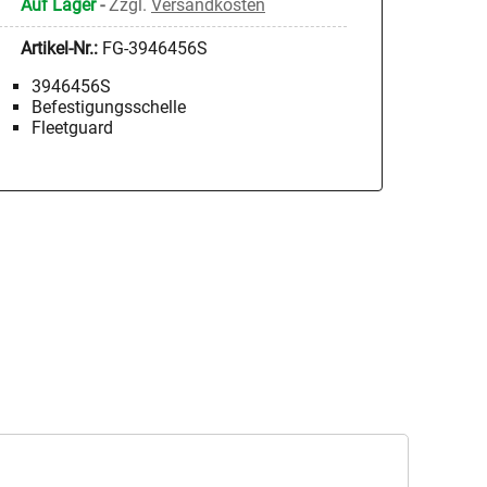
Auf Lager
-
Zzgl.
Versandkosten
Artikel-Nr.:
FG-3946456S
3946456S
Befestigungsschelle
Fleetguard