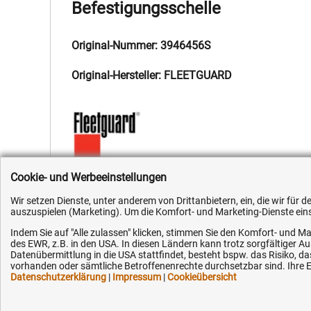
Befestigungsschelle
Original-Nummer: 3946456S
Original-Hersteller: FLEETGUARD
Cookie- und Werbeeinstellungen
Hersteller:
Fleetguard
,
Hersteller-Nr.:
3946456S
,
EAN:
405135
Wir setzen Dienste, unter anderem von Drittanbietern, ein, die wir für
auszuspielen (Marketing). Um die Komfort- und Marketing-Dienste einse
Indem Sie auf "Alle zulassen" klicken, stimmen Sie den Komfort- und Ma
des EWR, z.B. in den USA. In diesen Ländern kann trotz sorgfältiger 
Datenübermittlung in die USA stattfindet, besteht bspw. das Risiko
vorhanden oder sämtliche Betroffenenrechte durchsetzbar sind. Ihre Ei
Kundenhotline (Festnetz):
Hilfe & Serv
Datenschutzerklärung
|
Impressum
|
Cookieübersicht
+49 (0) 5351 - 523 520
Versandkosten