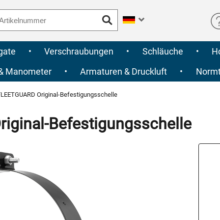
gate
•
Verschraubungen
•
Schläuche
•
H
 & Manometer
•
Armaturen & Druckluft
•
Normte
LEETGUARD Original-Befestigungsschelle
ginal-Befestigungsschelle