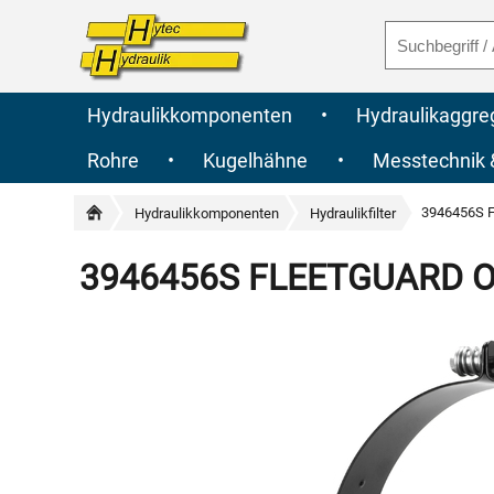
Hydraulikkomponenten
•
Hydraulikaggre
Rohre
•
Kugelhähne
•
Messtechnik
3946456S F
Hydraulikkomponenten
Hydraulikfilter
3946456S FLEETGUARD Ori