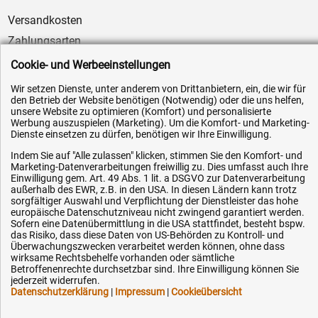
Versandkosten
Zahlungsarten
Service
Cookie- und Werbeeinstellungen
AGB / Widerrufsrecht
Wir setzen Dienste, unter anderem von Drittanbietern, ein, die wir für
den Betrieb der Website benötigen (Notwendig) oder die uns helfen,
Datenschutz
unsere Website zu optimieren (Komfort) und personalisierte
Impressum
Werbung auszuspielen (Marketing). Um die Komfort- und Marketing-
Dienste einsetzen zu dürfen, benötigen wir Ihre Einwilligung.
Karriere
Indem Sie auf "Alle zulassen" klicken, stimmen Sie den Komfort- und
OEM-Ersatzteile
Marketing-Datenverarbeitungen freiwillig zu. Dies umfasst auch Ihre
Einwilligung gem. Art. 49 Abs. 1 lit. a DSGVO zur Datenverarbeitung
Technik-Hilfe
außerhalb des EWR, z.B. in den USA. In diesen Ländern kann trotz
sorgfältiger Auswahl und Verpflichtung der Dienstleister das hohe
Downloads
europäische Datenschutzniveau nicht zwingend garantiert werden.
Sofern eine Datenübermittlung in die USA stattfindet, besteht bspw.
Kontakt
das Risiko, dass diese Daten von US-Behörden zu Kontroll- und
Überwachungszwecken verarbeitet werden können, ohne dass
wirksame Rechtsbehelfe vorhanden oder sämtliche
Ihre Hytec-Hydraulik Vorteile
Betroffenenrechte durchsetzbar sind. Ihre Einwilligung können Sie
jederzeit widerrufen.
Datenschutzerklärung
|
Impressum
|
Cookieübersicht
Schneller Versand, meist am selben Tag
Versandkostenfrei ab 150 EUR (innerhalb DE)