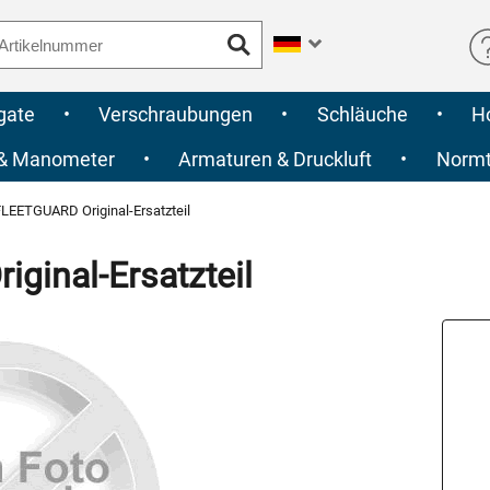
gate
•
Verschraubungen
•
Schläuche
•
H
 & Manometer
•
Armaturen & Druckluft
•
Normte
LEETGUARD Original-Ersatzteil
inal-Ersatzteil