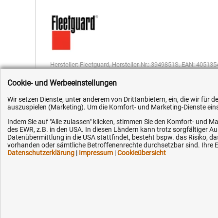
Hersteller:
Fleetguard
,
Hersteller-Nr.:
3949851S
,
EAN:
405135
Cookie- und Werbeeinstellungen
Wir setzen Dienste, unter anderem von Drittanbietern, ein, die wir für
auszuspielen (Marketing). Um die Komfort- und Marketing-Dienste einse
Indem Sie auf "Alle zulassen" klicken, stimmen Sie den Komfort- und Ma
Kundenhotline (Festnetz):
Hilfe & Serv
des EWR, z.B. in den USA. In diesen Ländern kann trotz sorgfältiger 
Datenübermittlung in die USA stattfindet, besteht bspw. das Risiko
vorhanden oder sämtliche Betroffenenrechte durchsetzbar sind. Ihre Ei
+49 (0) 5351 - 523 520
Versandkosten
Datenschutzerklärung
|
Impressum
|
Cookieübersicht
Zahlungsarten
Mo.-Fr. 07:30 - 16:00 Uhr
Service
AGB / Widerruf
Fax (kostenlos):
+49 (0) 800 - 498 326 4
Datenschutz