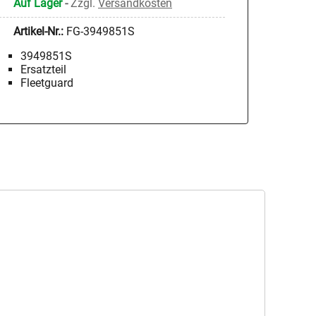
Auf Lager
-
Zzgl.
Versandkosten
Artikel-Nr.:
FG-3949851S
3949851S
Ersatzteil
Fleetguard