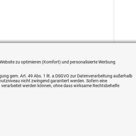
re Website zu optimieren (Komfort) und personalisierte Werbung
ligung gem. Art. 49 Abs. 1 lit. a DSGVO zur Datenverarbeitung außerhalb
Flexible Zahlung
chutzniveau nicht zwingend garantiert werden. Sofern eine
n verarbeitet werden können, ohne dass wirksame Rechtsbehelfe