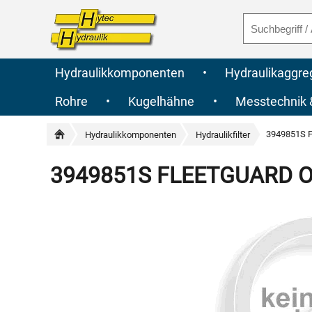
Hydraulikkomponenten
•
Hydraulikaggre
Rohre
•
Kugelhähne
•
Messtechnik
3949851S F
Hydraulikkomponenten
Hydraulikfilter
3949851S FLEETGUARD Orig