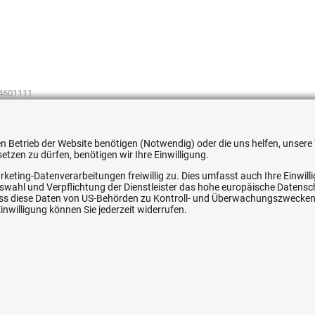
4601111
 den Betrieb der Website benötigen (Notwendig) oder die uns helfen, unse
tzen zu dürfen, benötigen wir Ihre Einwilligung.
rketing-Datenverarbeitungen freiwillig zu. Dies umfasst auch Ihre Einwil
ice
Ihre Hytec-Hydraulik Vorteile
Auswahl und Verpflichtung der Dienstleister das hohe europäische Datens
, dass diese Daten von US-Behörden zu Kontroll- und Überwachungszwecke
nwilligung können Sie jederzeit widerrufen.
Schneller Versand, meist am selben Tag
Versandkostenfrei ab 150 EUR (innerhalb DE)
Lieferung auf Rechnung (abhängig vom Wert)
Einmonatiges Rückgaberecht
srecht
Über 30 Jahre Erfahrung
Kompetente telefonische Beratung