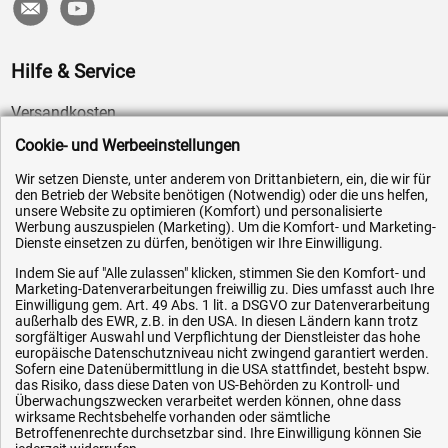
Hilfe & Service
Versandkosten
Zahlungsarten
Cookie- und Werbeeinstellungen
Service
Wir setzen Dienste, unter anderem von Drittanbietern, ein, die wir für
den Betrieb der Website benötigen (Notwendig) oder die uns helfen,
AGB / Widerrufsrecht
unsere Website zu optimieren (Komfort) und personalisierte
Datenschutz
Werbung auszuspielen (Marketing). Um die Komfort- und Marketing-
Dienste einsetzen zu dürfen, benötigen wir Ihre Einwilligung.
Impressum
Indem Sie auf "Alle zulassen" klicken, stimmen Sie den Komfort- und
Karriere
Marketing-Datenverarbeitungen freiwillig zu. Dies umfasst auch Ihre
Einwilligung gem. Art. 49 Abs. 1 lit. a DSGVO zur Datenverarbeitung
OEM-Ersatzteile
außerhalb des EWR, z.B. in den USA. In diesen Ländern kann trotz
sorgfältiger Auswahl und Verpflichtung der Dienstleister das hohe
Technik-Hilfe
europäische Datenschutzniveau nicht zwingend garantiert werden.
Sofern eine Datenübermittlung in die USA stattfindet, besteht bspw.
Downloads
das Risiko, dass diese Daten von US-Behörden zu Kontroll- und
Kontakt
Überwachungszwecken verarbeitet werden können, ohne dass
wirksame Rechtsbehelfe vorhanden oder sämtliche
Betroffenenrechte durchsetzbar sind. Ihre Einwilligung können Sie