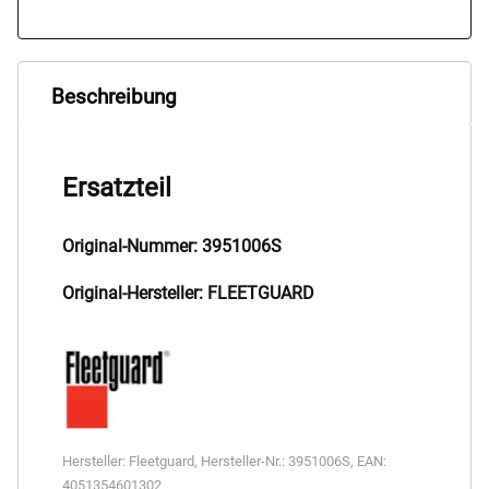
Beschreibung
Ersatzteil
Original-Nummer: 3951006S
Original-Hersteller: FLEETGUARD
Hersteller:
Fleetguard
,
Hersteller-Nr.:
3951006S
,
EAN:
4051354601302