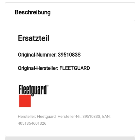
Beschreibung
Ersatzteil
Original-Nummer: 3951083S
Original-Hersteller: FLEETGUARD
Hersteller:
Fleetguard
,
Hersteller-Nr.:
3951083S
,
EAN:
4051354601326