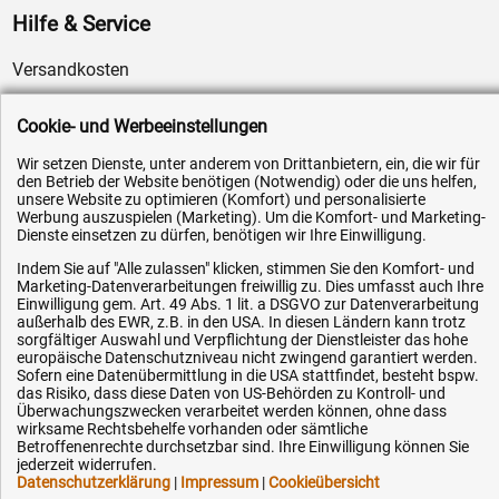
Hilfe & Service
Versandkosten
Zahlungsarten
Cookie- und Werbeeinstellungen
Service
Wir setzen Dienste, unter anderem von Drittanbietern, ein, die wir für
AGB / Widerrufsrecht
den Betrieb der Website benötigen (Notwendig) oder die uns helfen,
Datenschutz
unsere Website zu optimieren (Komfort) und personalisierte
Werbung auszuspielen (Marketing). Um die Komfort- und Marketing-
Impressum
Dienste einsetzen zu dürfen, benötigen wir Ihre Einwilligung.
Karriere
Indem Sie auf "Alle zulassen" klicken, stimmen Sie den Komfort- und
Marketing-Datenverarbeitungen freiwillig zu. Dies umfasst auch Ihre
OEM-Ersatzteile
Einwilligung gem. Art. 49 Abs. 1 lit. a DSGVO zur Datenverarbeitung
außerhalb des EWR, z.B. in den USA. In diesen Ländern kann trotz
Technik-Hilfe
sorgfältiger Auswahl und Verpflichtung der Dienstleister das hohe
europäische Datenschutzniveau nicht zwingend garantiert werden.
Downloads
Sofern eine Datenübermittlung in die USA stattfindet, besteht bspw.
Kontakt
das Risiko, dass diese Daten von US-Behörden zu Kontroll- und
Überwachungszwecken verarbeitet werden können, ohne dass
wirksame Rechtsbehelfe vorhanden oder sämtliche
Betroffenenrechte durchsetzbar sind. Ihre Einwilligung können Sie
Ihre Hytec-Hydraulik Vorteile
jederzeit widerrufen.
Datenschutzerklärung
|
Impressum
|
Cookieübersicht