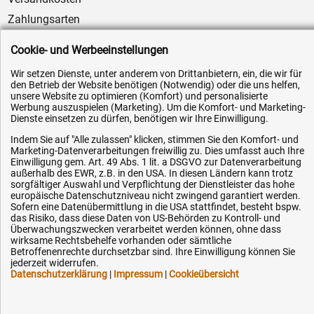
Zahlungsarten
Service
Cookie- und Werbeeinstellungen
AGB / Widerrufsrecht
Wir setzen Dienste, unter anderem von Drittanbietern, ein, die wir für
Datenschutz
den Betrieb der Website benötigen (Notwendig) oder die uns helfen,
unsere Website zu optimieren (Komfort) und personalisierte
Impressum
Werbung auszuspielen (Marketing). Um die Komfort- und Marketing-
Dienste einsetzen zu dürfen, benötigen wir Ihre Einwilligung.
Karriere
Indem Sie auf "Alle zulassen" klicken, stimmen Sie den Komfort- und
OEM-Ersatzteile
Marketing-Datenverarbeitungen freiwillig zu. Dies umfasst auch Ihre
Technik-Hilfe
Einwilligung gem. Art. 49 Abs. 1 lit. a DSGVO zur Datenverarbeitung
außerhalb des EWR, z.B. in den USA. In diesen Ländern kann trotz
Downloads
sorgfältiger Auswahl und Verpflichtung der Dienstleister das hohe
europäische Datenschutzniveau nicht zwingend garantiert werden.
Kontakt
Sofern eine Datenübermittlung in die USA stattfindet, besteht bspw.
das Risiko, dass diese Daten von US-Behörden zu Kontroll- und
Überwachungszwecken verarbeitet werden können, ohne dass
wirksame Rechtsbehelfe vorhanden oder sämtliche
Ihre Hytec-Hydraulik Vorteile
Betroffenenrechte durchsetzbar sind. Ihre Einwilligung können Sie
jederzeit widerrufen.
Datenschutzerklärung
|
Impressum
|
Cookieübersicht
Schneller Versand, meist am selben Tag
Versandkostenfrei ab 150 EUR (innerhalb DE)
Lieferung auf Rechnung (abhängig vom Wert)