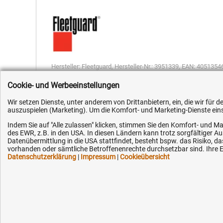
Hersteller:
Fleetguard
,
Hersteller-Nr.:
3951339
,
EAN:
4051354
Cookie- und Werbeeinstellungen
Wir setzen Dienste, unter anderem von Drittanbietern, ein, die wir für
auszuspielen (Marketing). Um die Komfort- und Marketing-Dienste einse
Indem Sie auf "Alle zulassen" klicken, stimmen Sie den Komfort- und Ma
Kundenhotline (Festnetz):
Hilfe & Serv
des EWR, z.B. in den USA. In diesen Ländern kann trotz sorgfältiger 
Datenübermittlung in die USA stattfindet, besteht bspw. das Risiko
vorhanden oder sämtliche Betroffenenrechte durchsetzbar sind. Ihre Ei
+49 (0) 5351 - 523 520
Versandkosten
Datenschutzerklärung
|
Impressum
|
Cookieübersicht
Zahlungsarten
Mo.-Fr. 07:30 - 16:00 Uhr
Service
AGB / Widerruf
Fax (kostenlos):
+49 (0) 800 - 498 326 4
Datenschutz