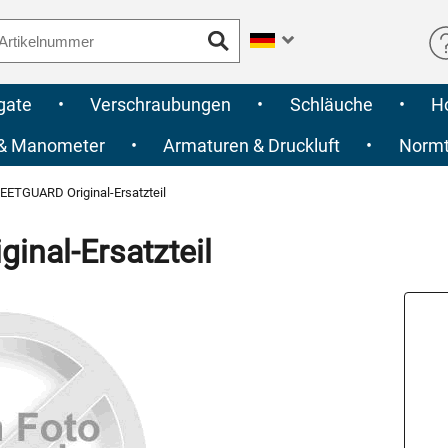
gate
•
Verschraubungen
•
Schläuche
•
H
 & Manometer
•
Armaturen & Druckluft
•
Normte
EETGUARD Original-Ersatzteil
nal-Ersatzteil