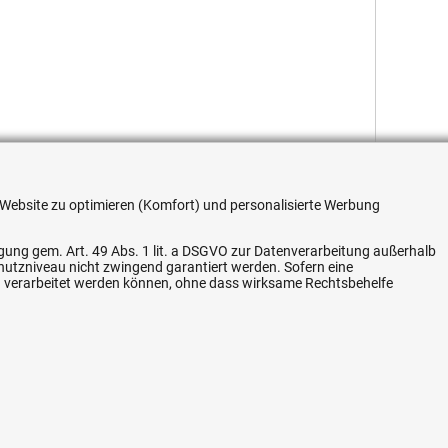
re Website zu optimieren (Komfort) und personalisierte Werbung
ligung gem. Art. 49 Abs. 1 lit. a DSGVO zur Datenverarbeitung außerhalb
Flexible Zahlung
chutzniveau nicht zwingend garantiert werden. Sofern eine
n verarbeitet werden können, ohne dass wirksame Rechtsbehelfe