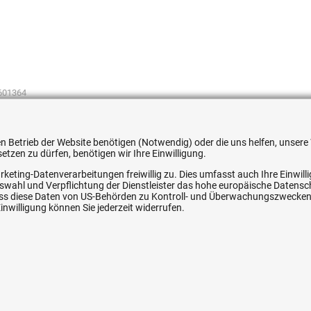
601364
 den Betrieb der Website benötigen (Notwendig) oder die uns helfen, unse
tzen zu dürfen, benötigen wir Ihre Einwilligung.
rketing-Datenverarbeitungen freiwillig zu. Dies umfasst auch Ihre Einwil
ice
Ihre Hytec-Hydraulik Vorteile
Auswahl und Verpflichtung der Dienstleister das hohe europäische Datens
, dass diese Daten von US-Behörden zu Kontroll- und Überwachungszwecke
nwilligung können Sie jederzeit widerrufen.
Schneller Versand, meist am selben Tag
Versandkostenfrei ab 150 EUR (innerhalb DE)
Lieferung auf Rechnung (abhängig vom Wert)
Einmonatiges Rückgaberecht
srecht
Über 30 Jahre Erfahrung
Kompetente telefonische Beratung