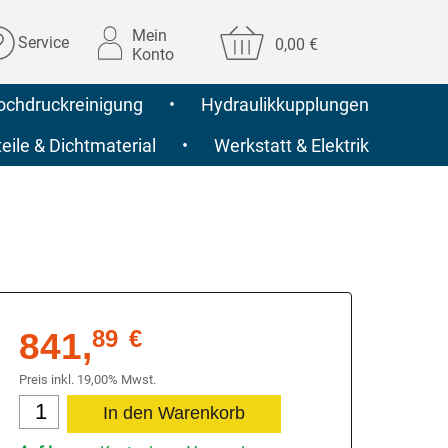
Mein
Service
0,00 €
Konto
ochdruckreinigung
•
Hydraulikkupplungen
ile & Dichtmaterial
•
Werkstatt & Elektrik
841,
89
€
Preis inkl. 19,00% Mwst.