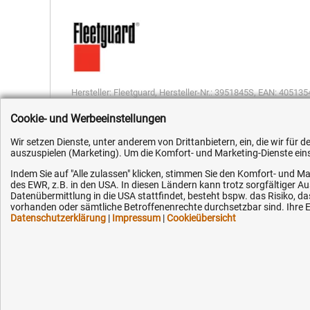
Hersteller:
Fleetguard
,
Hersteller-Nr.:
3951845S
,
EAN:
405135
Cookie- und Werbeeinstellungen
Wir setzen Dienste, unter anderem von Drittanbietern, ein, die wir für
auszuspielen (Marketing). Um die Komfort- und Marketing-Dienste einse
Indem Sie auf "Alle zulassen" klicken, stimmen Sie den Komfort- und Ma
Kundenhotline (Festnetz):
Hilfe & Serv
des EWR, z.B. in den USA. In diesen Ländern kann trotz sorgfältiger 
Datenübermittlung in die USA stattfindet, besteht bspw. das Risiko
vorhanden oder sämtliche Betroffenenrechte durchsetzbar sind. Ihre Ei
+49 (0) 5351 - 523 520
Versandkosten
Datenschutzerklärung
|
Impressum
|
Cookieübersicht
Zahlungsarten
Mo.-Fr. 07:30 - 16:00 Uhr
Service
AGB / Widerruf
Fax (kostenlos):
+49 (0) 800 - 498 326 4
Datenschutz