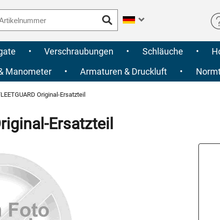
gate
•
Verschraubungen
•
Schläuche
•
H
 & Manometer
•
Armaturen & Druckluft
•
Normte
LEETGUARD Original-Ersatzteil
inal-Ersatzteil