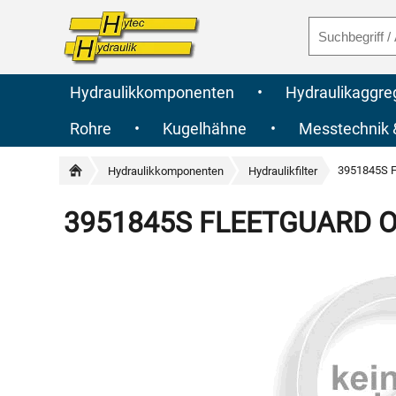
Hydraulikkomponenten
•
Hydraulikaggre
Rohre
•
Kugelhähne
•
Messtechnik
3951845S F
Hydraulikkomponenten
Hydraulikfilter
3951845S FLEETGUARD Orig