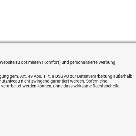
re Website zu optimieren (Komfort) und personalisierte Werbung
ligung gem. Art. 49 Abs. 1 lit. a DSGVO zur Datenverarbeitung außerhalb
Flexible Zahlung
chutzniveau nicht zwingend garantiert werden. Sofern eine
n verarbeitet werden können, ohne dass wirksame Rechtsbehelfe