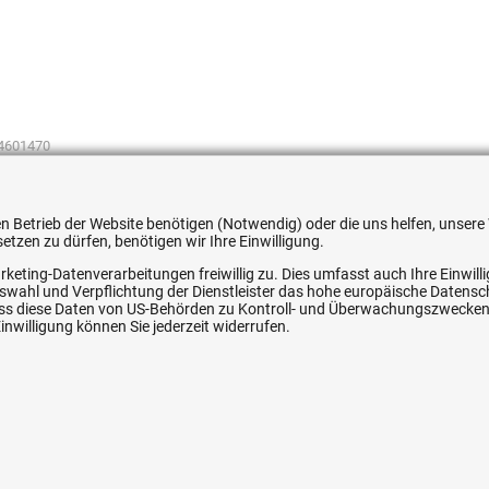
4601470
 den Betrieb der Website benötigen (Notwendig) oder die uns helfen, unse
tzen zu dürfen, benötigen wir Ihre Einwilligung.
rketing-Datenverarbeitungen freiwillig zu. Dies umfasst auch Ihre Einwil
ice
Ihre Hytec-Hydraulik Vorteile
Auswahl und Verpflichtung der Dienstleister das hohe europäische Datens
, dass diese Daten von US-Behörden zu Kontroll- und Überwachungszwecke
nwilligung können Sie jederzeit widerrufen.
Schneller Versand, meist am selben Tag
Versandkostenfrei ab 150 EUR (innerhalb DE)
Lieferung auf Rechnung (abhängig vom Wert)
Einmonatiges Rückgaberecht
srecht
Über 30 Jahre Erfahrung
Kompetente telefonische Beratung