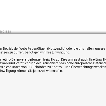
4601838
 den Betrieb der Website benötigen (Notwendig) oder die uns helfen, unse
tzen zu dürfen, benötigen wir Ihre Einwilligung.
rketing-Datenverarbeitungen freiwillig zu. Dies umfasst auch Ihre Einwil
ice
Ihre Hytec-Hydraulik Vorteile
Auswahl und Verpflichtung der Dienstleister das hohe europäische Datens
, dass diese Daten von US-Behörden zu Kontroll- und Überwachungszwecke
nwilligung können Sie jederzeit widerrufen.
Schneller Versand, meist am selben Tag
Versandkostenfrei ab 150 EUR (innerhalb DE)
Lieferung auf Rechnung (abhängig vom Wert)
Einmonatiges Rückgaberecht
srecht
Über 30 Jahre Erfahrung
Kompetente telefonische Beratung