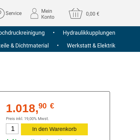
Mein
Service
0,00 €
Konto
ochdruckreinigung
•
Hydraulikkupplungen
ile & Dichtmaterial
•
Werkstatt & Elektrik
1.018,
90
€
Preis inkl. 19,00% Mwst.