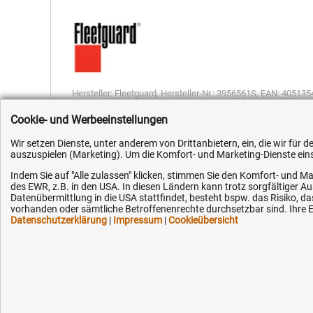
Hersteller:
Fleetguard
,
Hersteller-Nr.:
3956561S
,
EAN:
405135
Cookie- und Werbeeinstellungen
Wir setzen Dienste, unter anderem von Drittanbietern, ein, die wir für
auszuspielen (Marketing). Um die Komfort- und Marketing-Dienste einse
Indem Sie auf "Alle zulassen" klicken, stimmen Sie den Komfort- und Ma
Kundenhotline (Festnetz):
Hilfe & Serv
des EWR, z.B. in den USA. In diesen Ländern kann trotz sorgfältiger 
Datenübermittlung in die USA stattfindet, besteht bspw. das Risiko
vorhanden oder sämtliche Betroffenenrechte durchsetzbar sind. Ihre Ei
+49 (0) 5351 - 523 520
Versandkosten
Datenschutzerklärung
|
Impressum
|
Cookieübersicht
Zahlungsarten
Mo.-Fr. 07:30 - 16:00 Uhr
Service
AGB / Widerruf
Fax (kostenlos):
+49 (0) 800 - 498 326 4
Datenschutz