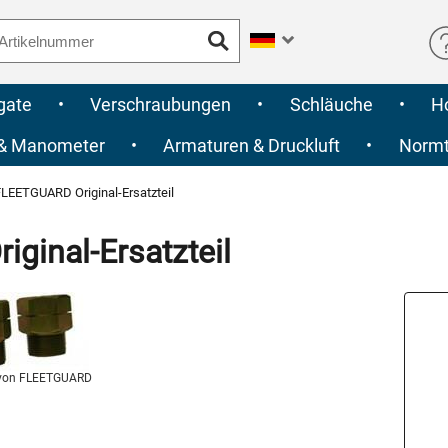
gate
•
Verschraubungen
•
Schläuche
•
H
 & Manometer
•
Armaturen & Druckluft
•
Normte
LEETGUARD Original-Ersatzteil
inal-Ersatzteil
von FLEETGUARD