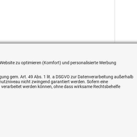
re Website zu optimieren (Komfort) und personalisierte Werbung
ligung gem. Art. 49 Abs. 1 lit. a DSGVO zur Datenverarbeitung außerhalb
Flexible Zahlung
chutzniveau nicht zwingend garantiert werden. Sofern eine
n verarbeitet werden können, ohne dass wirksame Rechtsbehelfe