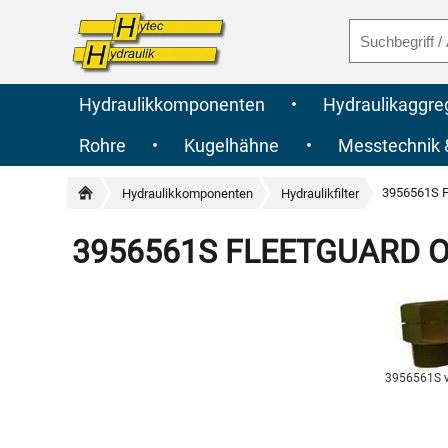
Hydraulikkomponenten
•
Hydraulikaggre
Rohre
•
Kugelhähne
•
Messtechnik
3956561S F
Hydraulikkomponenten
Hydraulikfilter
3956561S FLEETGUARD Orig
3956561S 