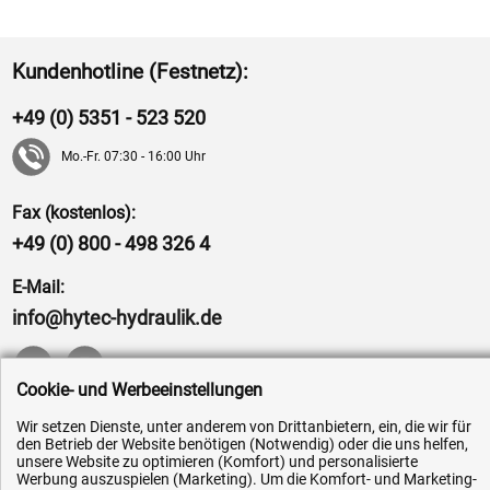
Kundenhotline (Festnetz):
+49 (0) 5351 - 523 520
Mo.-Fr. 07:30 - 16:00 Uhr
Fax (kostenlos):
+49 (0) 800 - 498 326 4
E-Mail:
info@hytec-hydraulik.de
Cookie- und Werbeeinstellungen
Wir setzen Dienste, unter anderem von Drittanbietern, ein, die wir für
Hilfe & Service
den Betrieb der Website benötigen (Notwendig) oder die uns helfen,
unsere Website zu optimieren (Komfort) und personalisierte
Versandkosten
Werbung auszuspielen (Marketing). Um die Komfort- und Marketing-