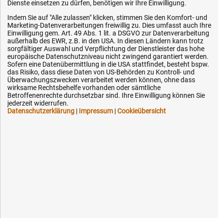
Dienste einsetzen zu dürfen, benötigen wir Ihre Einwilligung.
Zahlungsarten
Indem Sie auf "Alle zulassen" klicken, stimmen Sie den Komfort- und
Service
Marketing-Datenverarbeitungen freiwillig zu. Dies umfasst auch Ihre
Einwilligung gem. Art. 49 Abs. 1 lit. a DSGVO zur Datenverarbeitung
AGB / Widerrufsrecht
außerhalb des EWR, z.B. in den USA. In diesen Ländern kann trotz
sorgfältiger Auswahl und Verpflichtung der Dienstleister das hohe
Datenschutz
europäische Datenschutzniveau nicht zwingend garantiert werden.
Sofern eine Datenübermittlung in die USA stattfindet, besteht bspw.
Impressum
das Risiko, dass diese Daten von US-Behörden zu Kontroll- und
Karriere
Überwachungszwecken verarbeitet werden können, ohne dass
wirksame Rechtsbehelfe vorhanden oder sämtliche
OEM-Ersatzteile
Betroffenenrechte durchsetzbar sind. Ihre Einwilligung können Sie
jederzeit widerrufen.
Technik-Hilfe
Datenschutzerklärung
|
Impressum
|
Cookieübersicht
Downloads
Kontakt
Ihre Hytec-Hydraulik Vorteile
Schneller Versand, meist am selben Tag
Versandkostenfrei ab 150 EUR (innerhalb DE)
Lieferung auf Rechnung (abhängig vom Wert)