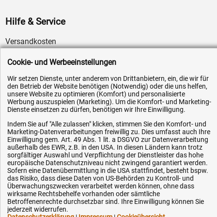
Hilfe & Service
Versandkosten
Zahlungsarten
Cookie- und Werbeeinstellungen
Service
Wir setzen Dienste, unter anderem von Drittanbietern, ein, die wir für
AGB / Widerrufsrecht
den Betrieb der Website benötigen (Notwendig) oder die uns helfen,
unsere Website zu optimieren (Komfort) und personalisierte
Datenschutz
Werbung auszuspielen (Marketing). Um die Komfort- und Marketing-
Dienste einsetzen zu dürfen, benötigen wir Ihre Einwilligung.
Impressum
Indem Sie auf "Alle zulassen" klicken, stimmen Sie den Komfort- und
Karriere
Marketing-Datenverarbeitungen freiwillig zu. Dies umfasst auch Ihre
OEM-Ersatzteile
Einwilligung gem. Art. 49 Abs. 1 lit. a DSGVO zur Datenverarbeitung
außerhalb des EWR, z.B. in den USA. In diesen Ländern kann trotz
Technik-Hilfe
sorgfältiger Auswahl und Verpflichtung der Dienstleister das hohe
europäische Datenschutzniveau nicht zwingend garantiert werden.
Downloads
Sofern eine Datenübermittlung in die USA stattfindet, besteht bspw.
das Risiko, dass diese Daten von US-Behörden zu Kontroll- und
Kontakt
Überwachungszwecken verarbeitet werden können, ohne dass
wirksame Rechtsbehelfe vorhanden oder sämtliche
Betroffenenrechte durchsetzbar sind. Ihre Einwilligung können Sie
jederzeit widerrufen.
Ihre Hytec-Hydraulik Vorteile
Datenschutzerklärung
|
Impressum
|
Cookieübersicht