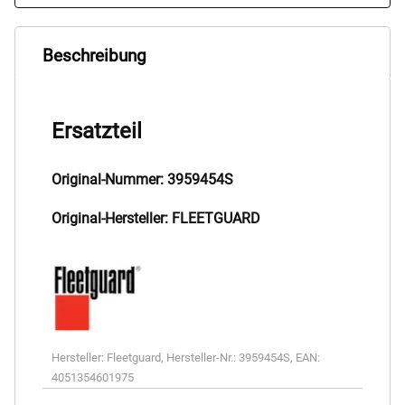
Beschreibung
Ersatzteil
Original-Nummer: 3959454S
Original-Hersteller: FLEETGUARD
Hersteller:
Fleetguard
,
Hersteller-Nr.:
3959454S
,
EAN:
4051354601975