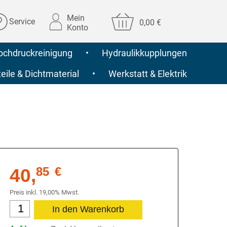
Mein
Service
0,00 €
Konto
ochdruckreinigung
•
Hydraulikkupplungen
ile & Dichtmaterial
•
Werkstatt & Elektrik
40,
85
€
Preis inkl. 19,00% Mwst.