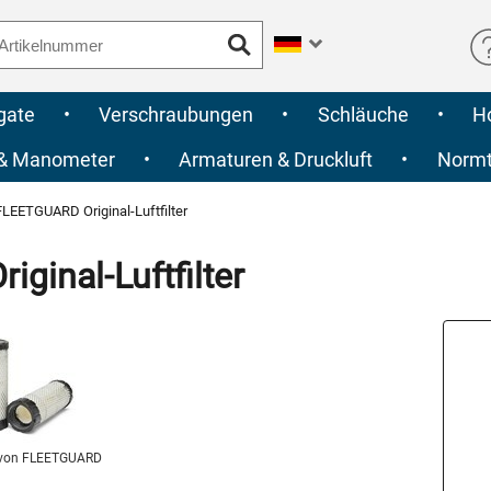
gate
•
Verschraubungen
•
Schläuche
•
H
 & Manometer
•
Armaturen & Druckluft
•
Normte
LEETGUARD Original-Luftfilter
inal-Luftfilter
von FLEETGUARD