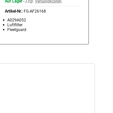
Auf Lager
-
Zzgl.
Versandkosten
Artikel-Nr.:
FG-AF26168
A029A052
Luftfilter
Fleetguard