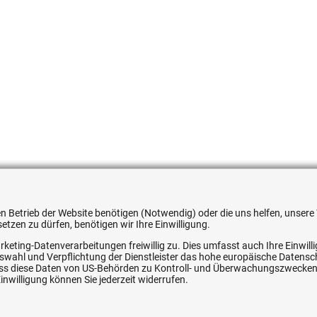
4538387
 den Betrieb der Website benötigen (Notwendig) oder die uns helfen, unse
tzen zu dürfen, benötigen wir Ihre Einwilligung.
rketing-Datenverarbeitungen freiwillig zu. Dies umfasst auch Ihre Einwil
Auswahl und Verpflichtung der Dienstleister das hohe europäische Datens
, dass diese Daten von US-Behörden zu Kontroll- und Überwachungszwecke
nwilligung können Sie jederzeit widerrufen.
ice
Ihre Hytec-Hydraulik Vorteile