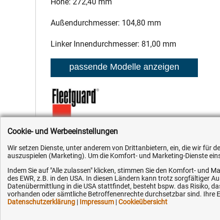
Höhe: 272,40 mm
Außendurchmesser: 104,80 mm
Linker Innendurchmesser: 81,00 mm
Cookie- und Werbeeinstellungen
Hersteller:
Fleetguard
,
Hersteller-Nr.:
A029A052
,
EAN:
405135
Wir setzen Dienste, unter anderem von Drittanbietern, ein, die wir für
auszuspielen (Marketing). Um die Komfort- und Marketing-Dienste einse
Indem Sie auf "Alle zulassen" klicken, stimmen Sie den Komfort- und Ma
des EWR, z.B. in den USA. In diesen Ländern kann trotz sorgfältiger 
Datenübermittlung in die USA stattfindet, besteht bspw. das Risiko
vorhanden oder sämtliche Betroffenenrechte durchsetzbar sind. Ihre Ei
Datenschutzerklärung
|
Impressum
|
Cookieübersicht
Kundenhotline (Festnetz):
Hilfe & Serv