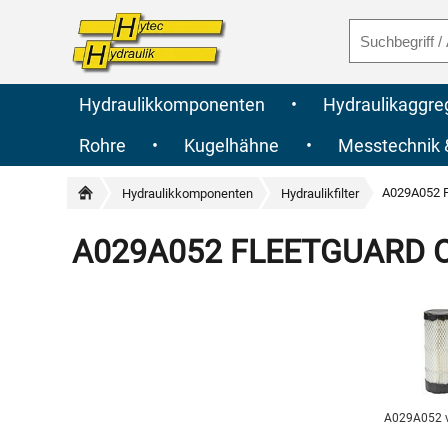
Hydraulikkomponenten
•
Hydraulikaggre
Rohre
•
Kugelhähne
•
Messtechnik
A029A052 F
Hydraulikkomponenten
Hydraulikfilter
A029A052 FLEETGUARD Orig
A029A052 