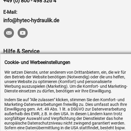
+49 (0) 800 - 498 326 4
E-Mail:
info@hytec-hydraulik.de
Hilfe & Service
Cookie- und Werbeeinstellungen
Versandkosten
Zahlungsarten
Wir setzen Dienste, unter anderem von Drittanbietern, ein, die wir für
den Betrieb der Website benötigen (Notwendig) oder die uns helfen,
Service
unsere Website zu optimieren (Komfort) und personalisierte
Werbung auszuspielen (Marketing). Um die Komfort- und Marketing-
AGB / Widerrufsrecht
Dienste einsetzen zu dürfen, benötigen wir Ihre Einwilligung.
Datenschutz
Indem Sie auf "Alle zulassen" klicken, stimmen Sie den Komfort- und
Marketing-Datenverarbeitungen freiwillig zu. Dies umfasst auch Ihre
Impressum
Einwilligung gem. Art. 49 Abs. 1 lit. a DSGVO zur Datenverarbeitung
außerhalb des EWR, z.B. in den USA. In diesen Ländern kann trotz
Karriere
sorgfältiger Auswahl und Verpflichtung der Dienstleister das hohe
OEM-Ersatzteile
europäische Datenschutzniveau nicht zwingend garantiert werden.
Sofern eine Datenübermittlung in die USA stattfindet, besteht bspw.