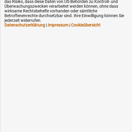
Technik-Hilfe
das Risiko, dass diese Daten von US-Behörden zu Kontroll- und
Überwachungszwecken verarbeitet werden können, ohne dass
Downloads
wirksame Rechtsbehelfe vorhanden oder sämtliche
Betroffenenrechte durchsetzbar sind. Ihre Einwilligung können Sie
Kontakt
jederzeit widerrufen.
Datenschutzerklärung
|
Impressum
|
Cookieübersicht
Ihre Hytec-Hydraulik Vorteile
Schneller Versand, meist am selben Tag
Versandkostenfrei ab 150 EUR (innerhalb DE)
Lieferung auf Rechnung (abhängig vom Wert)
Einmonatiges Rückgaberecht
Über 30 Jahre Erfahrung
Kompetente telefonische Beratung