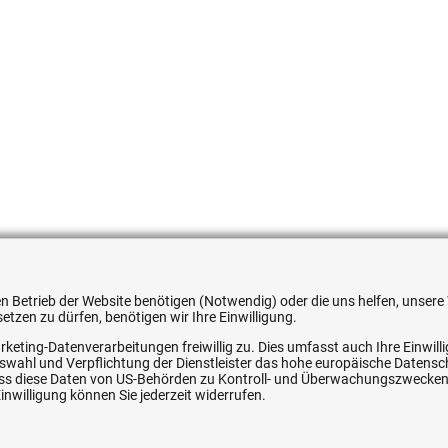
26735
 den Betrieb der Website benötigen (Notwendig) oder die uns helfen, unse
tzen zu dürfen, benötigen wir Ihre Einwilligung.
rketing-Datenverarbeitungen freiwillig zu. Dies umfasst auch Ihre Einwil
Auswahl und Verpflichtung der Dienstleister das hohe europäische Datens
, dass diese Daten von US-Behörden zu Kontroll- und Überwachungszwecke
nwilligung können Sie jederzeit widerrufen.
ice
Ihre Hytec-Hydraulik Vorteile