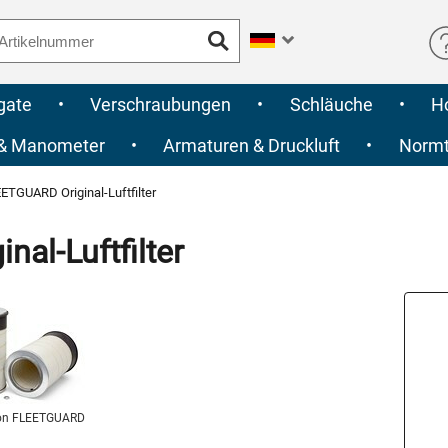
gate
•
Verschraubungen
•
Schläuche
•
H
 & Manometer
•
Armaturen & Druckluft
•
Normte
TGUARD Original-Luftfilter
al-Luftfilter
on FLEETGUARD