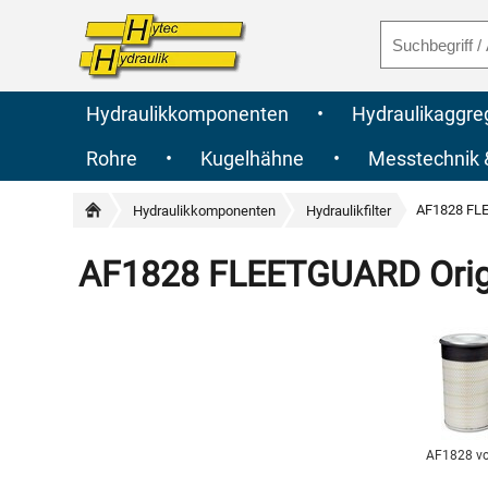
Hydraulikkomponenten
•
Hydraulikaggre
Rohre
•
Kugelhähne
•
Messtechnik
AF1828 FLEE
Hydraulikkomponenten
Hydraulikfilter
AF1828 FLEETGUARD Origin
AF1828 v