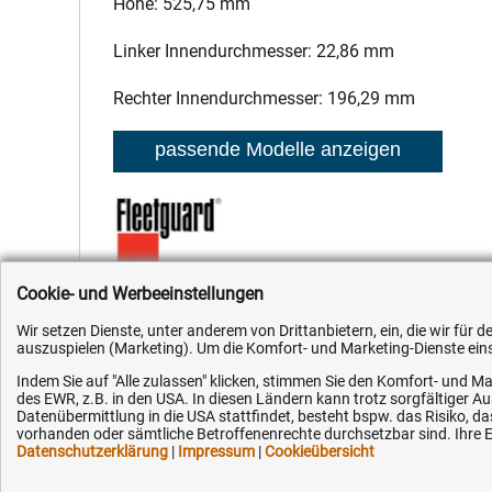
Höhe: 525,75 mm
Linker Innendurchmesser: 22,86 mm
Rechter Innendurchmesser: 196,29 mm
Cookie- und Werbeeinstellungen
Hersteller:
Fleetguard
,
Hersteller-Nr.:
AF1828
,
EAN:
40513545
Wir setzen Dienste, unter anderem von Drittanbietern, ein, die wir für
auszuspielen (Marketing). Um die Komfort- und Marketing-Dienste einse
Indem Sie auf "Alle zulassen" klicken, stimmen Sie den Komfort- und Ma
des EWR, z.B. in den USA. In diesen Ländern kann trotz sorgfältiger 
Datenübermittlung in die USA stattfindet, besteht bspw. das Risiko
vorhanden oder sämtliche Betroffenenrechte durchsetzbar sind. Ihre Ei
Datenschutzerklärung
|
Impressum
|
Cookieübersicht
Kundenhotline (Festnetz):
Hilfe & Serv