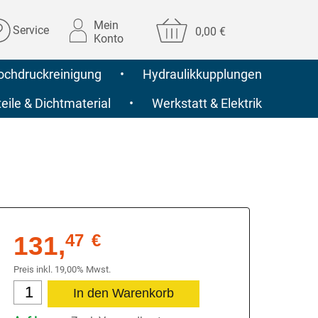
Mein
Service
0,00 €
Konto
ochdruckreinigung
•
Hydraulikkupplungen
ile & Dichtmaterial
•
Werkstatt & Elektrik
131,
47
€
Preis inkl. 19,00% Mwst.