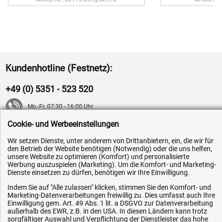
Kundenhotline (Festnetz):
+49 (0) 5351 - 523 520
Mo.-Fr. 07:30 - 16:00 Uhr
Cookie- und Werbeeinstellungen
Fax (kostenlos):
Wir setzen Dienste, unter anderem von Drittanbietern, ein, die wir für
+49 (0) 800 - 498 326 4
den Betrieb der Website benötigen (Notwendig) oder die uns helfen,
unsere Website zu optimieren (Komfort) und personalisierte
Werbung auszuspielen (Marketing). Um die Komfort- und Marketing-
E-Mail:
Dienste einsetzen zu dürfen, benötigen wir Ihre Einwilligung.
info@hytec-hydraulik.de
Indem Sie auf "Alle zulassen" klicken, stimmen Sie den Komfort- und
Marketing-Datenverarbeitungen freiwillig zu. Dies umfasst auch Ihre
Einwilligung gem. Art. 49 Abs. 1 lit. a DSGVO zur Datenverarbeitung
außerhalb des EWR, z.B. in den USA. In diesen Ländern kann trotz
sorgfältiger Auswahl und Verpflichtung der Dienstleister das hohe