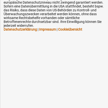
europäische Datenschutzniveau nicht zwingend garantiert werden.
Hilfe & Service
Sofern eine Datenübermittlung in die USA stattfindet, besteht bspw.
das Risiko, dass diese Daten von US-Behörden zu Kontroll- und
Überwachungszwecken verarbeitet werden können, ohne dass
Versandkosten
wirksame Rechtsbehelfe vorhanden oder sämtliche
Zahlungsarten
Betroffenenrechte durchsetzbar sind. Ihre Einwilligung können Sie
jederzeit widerrufen.
Service
Datenschutzerklärung
|
Impressum
|
Cookieübersicht
AGB / Widerrufsrecht
Datenschutz
Impressum
Karriere
OEM-Ersatzteile
Technik-Hilfe
Downloads
Kontakt
Ihre Hytec-Hydraulik Vorteile