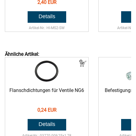
2,40 EUR
2,
Artikel-Nr.: HI-MS2-SW
Artikel-Nr.
Ähnliche Artikel:
Flanschdichtungen für Ventile NG6
Befestigungssc
0,24 EUR
0,
Artikel-Nr.: 03770.009,25x1,78
Artikel-Nr