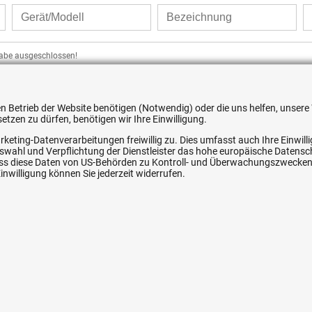
gabe ausgeschlossen!
 den Betrieb der Website benötigen (Notwendig) oder die uns helfen, unse
tzen zu dürfen, benötigen wir Ihre Einwilligung.
ice
Ihre Hytec-Hydraulik Vorteile
rketing-Datenverarbeitungen freiwillig zu. Dies umfasst auch Ihre Einwil
Auswahl und Verpflichtung der Dienstleister das hohe europäische Datens
, dass diese Daten von US-Behörden zu Kontroll- und Überwachungszwecke
Schneller Versand, meist am selben Tag
nwilligung können Sie jederzeit widerrufen.
Versandkostenfrei ab 150 EUR (innerhalb DE)
Lieferung auf Rechnung (abhängig vom Wert)
Einmonatiges Rückgaberecht
srecht
Über 30 Jahre Erfahrung
Kompetente telefonische Beratung
e