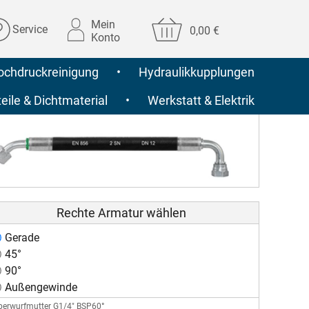
Mein
Service
0,00 €
Konto
ochdruckreinigung
•
Hydraulikkupplungen
ile & Dichtmaterial
•
Werkstatt & Elektrik
Rechte Armatur wählen
Gerade
45°
90°
Außengewinde
berwurfmutter G1/4" BSP60°