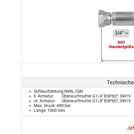
BSP,
Standardgröße
Technische
Schlauchleitung NW6, 2SN
li. Armatur:
Überwurfmutter G1/4" BSP60°, SW19
re. Armatur:
Überwurfmutter G1/4" BSP60°, SW19
Max. Druck:
400
bar
Länge:
1000 mm
Je