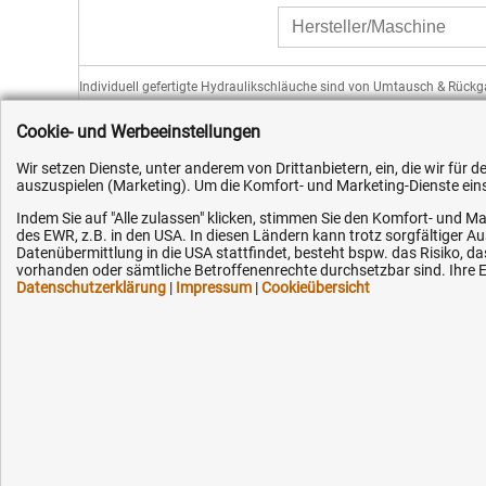
Individuell gefertigte Hydraulikschläuche sind von Umtausch & Rück
Cookie- und Werbeeinstellungen
Wir setzen Dienste, unter anderem von Drittanbietern, ein, die wir für
auszuspielen (Marketing). Um die Komfort- und Marketing-Dienste einse
Kundenhotline (Festnetz):
Hilfe & Serv
Indem Sie auf "Alle zulassen" klicken, stimmen Sie den Komfort- und Ma
des EWR, z.B. in den USA. In diesen Ländern kann trotz sorgfältiger 
+49 (0) 5351 - 523 520
Versandkosten
Datenübermittlung in die USA stattfindet, besteht bspw. das Risiko
vorhanden oder sämtliche Betroffenenrechte durchsetzbar sind. Ihre Ei
Zahlungsarten
Datenschutzerklärung
|
Impressum
|
Cookieübersicht
Mo.-Fr. 07:30 - 16:00 Uhr
Service
AGB / Widerruf
Fax (kostenlos):
+49 (0) 800 - 498 326 4
Datenschutz
Impressum
E-Mail:
Karriere
info@hytec-hydraulik.de
OEM-Ersatzteil