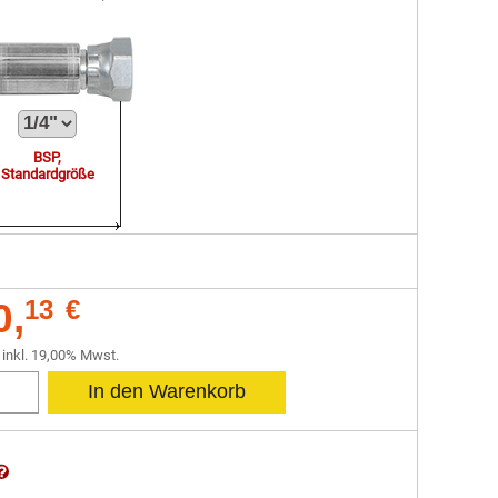
BSP,
Standardgröße
0,
13
€
 inkl. 19,00% Mwst.