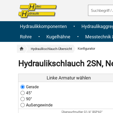
Hydraulikkomponenten
•
Hydraulikaggre
Rohre
•
Kugelhähne
•
Messtechnik
Konfigurator
Hydraulikschlauch-Übersicht
Hydraulikschlauch 2SN, N
Linke Armatur wählen
Gerade
45°
90°
Außengewinde
Überwurfmutter G1/4" BSP60°