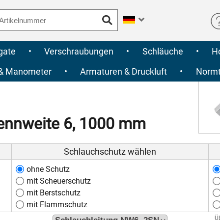
gate
•
Verschraubungen
•
Schläuche
•
H
 & Manometer
•
Armaturen & Druckluft
•
Normte
ennweite 6, 1000 mm
Schlauchschutz wählen
ohne Schutz
mit Scheuerschutz
mit Berstschutz
mit Flammschutz
Ü