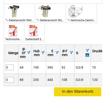
Detailansicht Stützzylinder, einfachwirkend, mit Rückholfeder
Seitenansicht Stützzylinder, einfachwirkend, mit Rückholfeder
technische Zeichnung Stützzylinder, einfachwirkend, mit Rückholfeder
Technische Zeichnungen Stützzylinder, einfachwirkend, mit Rückholfeder
Datenblatt Eigenschaften Stützzylinder, einfachwirkend, mit Rückholfeder
Ø-
Hub
E
Ø-F
Druckkra
Menge
ST
G
mm
mm
mm
k
mm
68
190
390
92
G3/8
70
88
230
440
108
G3/8
120