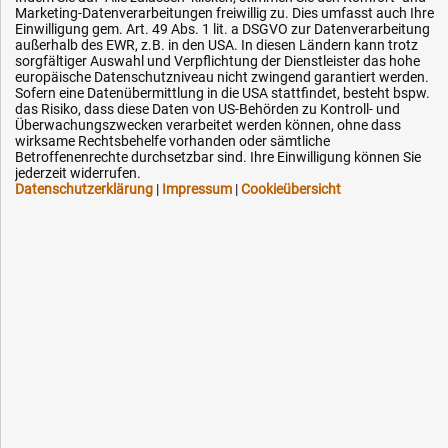
Marketing-Datenverarbeitungen freiwillig zu. Dies umfasst auch Ihre
info@hytec-hydraulik.de
Einwilligung gem. Art. 49 Abs. 1 lit. a DSGVO zur Datenverarbeitung
außerhalb des EWR, z.B. in den USA. In diesen Ländern kann trotz
sorgfältiger Auswahl und Verpflichtung der Dienstleister das hohe
europäische Datenschutzniveau nicht zwingend garantiert werden.
Sofern eine Datenübermittlung in die USA stattfindet, besteht bspw.
das Risiko, dass diese Daten von US-Behörden zu Kontroll- und
Hilfe & Service
Überwachungszwecken verarbeitet werden können, ohne dass
wirksame Rechtsbehelfe vorhanden oder sämtliche
Betroffenenrechte durchsetzbar sind. Ihre Einwilligung können Sie
Versandkosten
jederzeit widerrufen.
Datenschutzerklärung
|
Impressum
|
Cookieübersicht
Zahlungsarten
Service
AGB / Widerrufsrecht
Datenschutz
Impressum
Karriere
OEM-Ersatzteile
Technik-Hilfe
Downloads