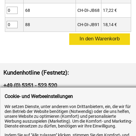
68
CH-DI-JB68
17,22 €
88
CH-DI-JB91
18,14 €
Kundenhotline (Festnetz):
+49 (0) 5351 - 523 520
Cookie- und Werbeeinstellungen
Mo.-Fr. 07:30 - 16:00 Uhr
Wir setzen Dienste, unter anderem von Drittanbietern, ein, die wir für
Fax (kostenlos):
den Betrieb der Website benötigen (Notwendig) oder die uns helfen,
unsere Website zu optimieren (Komfort) und personalisierte
+49 (0) 800 - 498 326 4
Werbung auszuspielen (Marketing). Um die Komfort- und Marketing-
Dienste einsetzen zu dürfen, benötigen wir Ihre Einwilligung.
E-Mail:
Indem Sie auf "Alle zulassen" klicken, stimmen Sie den Komfort- und