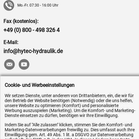
Mo.-Fr. 07:30 - 16:00 Uhr
Fax (kostenlos):
+49 (0) 800 - 498 326 4
E-Mail:
info@hytec-hydraulik.de
Hilfe & Service
Cookie- und Werbeeinstellungen
Wir setzen Dienste, unter anderem von Drittanbietern, ein, die wir für
Versandkosten
den Betrieb der Website benötigen (Notwendig) oder die uns helfen,
Zahlungsarten
unsere Website zu optimieren (Komfort) und personalisierte
Werbung auszuspielen (Marketing). Um die Komfort- und Marketing-
Service
Dienste einsetzen zu dürfen, benötigen wir Ihre Einwilligung.
AGB / Widerrufsrecht
Indem Sie auf "Alle zulassen" klicken, stimmen Sie den Komfort- und
Marketing-Datenverarbeitungen freiwillig zu. Dies umfasst auch Ihre
Datenschutz
Einwilligung gem. Art. 49 Abs. 1 lit. a DSGVO zur Datenverarbeitung