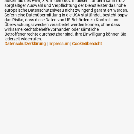
außerhalb des EWR, z.B. in den USA. In diesen Ländern kann trotz
Impressum
sorgfältiger Auswahl und Verpflichtung der Dienstleister das hohe
europäische Datenschutzniveau nicht zwingend garantiert werden.
Karriere
Sofern eine Datenübermittlung in die USA stattfindet, besteht bspw.
OEM-Ersatzteile
das Risiko, dass diese Daten von US-Behörden zu Kontroll- und
Überwachungszwecken verarbeitet werden können, ohne dass
Technik-Hilfe
wirksame Rechtsbehelfe vorhanden oder sämtliche
Betroffenenrechte durchsetzbar sind. Ihre Einwilligung können Sie
Downloads
jederzeit widerrufen.
Datenschutzerklärung
|
Impressum
|
Cookieübersicht
Kontakt
Ihre Hytec-Hydraulik Vorteile
Schneller Versand, meist am selben Tag
Versandkostenfrei ab 150 EUR (innerhalb DE)
Lieferung auf Rechnung (abhängig vom Wert)
Einmonatiges Rückgaberecht
Über 30 Jahre Erfahrung
Kompetente telefonische Beratung