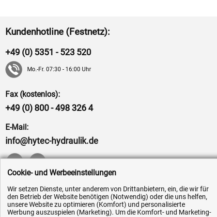
Kundenhotline (Festnetz):
+49 (0) 5351 - 523 520
Mo.-Fr. 07:30 - 16:00 Uhr
Fax (kostenlos):
+49 (0) 800 - 498 326 4
E-Mail:
info@hytec-hydraulik.de
Cookie- und Werbeeinstellungen
Wir setzen Dienste, unter anderem von Drittanbietern, ein, die wir für
Hilfe & Service
den Betrieb der Website benötigen (Notwendig) oder die uns helfen,
unsere Website zu optimieren (Komfort) und personalisierte
Versandkosten
Werbung auszuspielen (Marketing). Um die Komfort- und Marketing-