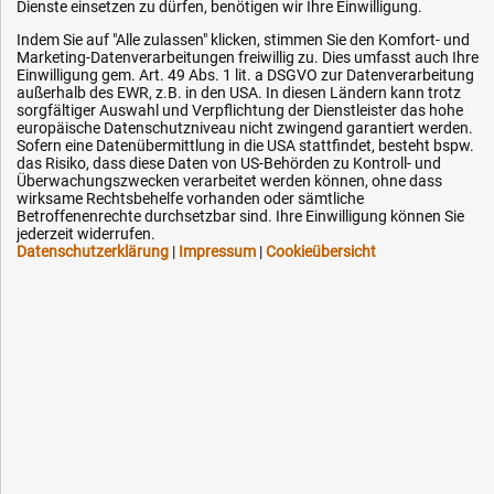
Dienste einsetzen zu dürfen, benötigen wir Ihre Einwilligung.
Zahlungsarten
Indem Sie auf "Alle zulassen" klicken, stimmen Sie den Komfort- und
Service
Marketing-Datenverarbeitungen freiwillig zu. Dies umfasst auch Ihre
Einwilligung gem. Art. 49 Abs. 1 lit. a DSGVO zur Datenverarbeitung
AGB / Widerrufsrecht
außerhalb des EWR, z.B. in den USA. In diesen Ländern kann trotz
sorgfältiger Auswahl und Verpflichtung der Dienstleister das hohe
Datenschutz
europäische Datenschutzniveau nicht zwingend garantiert werden.
Sofern eine Datenübermittlung in die USA stattfindet, besteht bspw.
Impressum
das Risiko, dass diese Daten von US-Behörden zu Kontroll- und
Karriere
Überwachungszwecken verarbeitet werden können, ohne dass
wirksame Rechtsbehelfe vorhanden oder sämtliche
OEM-Ersatzteile
Betroffenenrechte durchsetzbar sind. Ihre Einwilligung können Sie
jederzeit widerrufen.
Technik-Hilfe
Datenschutzerklärung
|
Impressum
|
Cookieübersicht
Downloads
Kontakt
Ihre Hytec-Hydraulik Vorteile
Schneller Versand, meist am selben Tag
Versandkostenfrei ab 150 EUR (innerhalb DE)
Lieferung auf Rechnung (abhängig vom Wert)