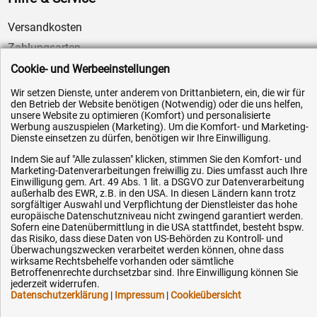
Versandkosten
Zahlungsarten
Service
Cookie- und Werbeeinstellungen
AGB / Widerrufsrecht
Wir setzen Dienste, unter anderem von Drittanbietern, ein, die wir für
den Betrieb der Website benötigen (Notwendig) oder die uns helfen,
Datenschutz
unsere Website zu optimieren (Komfort) und personalisierte
Werbung auszuspielen (Marketing). Um die Komfort- und Marketing-
Impressum
Dienste einsetzen zu dürfen, benötigen wir Ihre Einwilligung.
Karriere
Indem Sie auf "Alle zulassen" klicken, stimmen Sie den Komfort- und
OEM-Ersatzteile
Marketing-Datenverarbeitungen freiwillig zu. Dies umfasst auch Ihre
Einwilligung gem. Art. 49 Abs. 1 lit. a DSGVO zur Datenverarbeitung
Technik-Hilfe
außerhalb des EWR, z.B. in den USA. In diesen Ländern kann trotz
sorgfältiger Auswahl und Verpflichtung der Dienstleister das hohe
Downloads
europäische Datenschutzniveau nicht zwingend garantiert werden.
Sofern eine Datenübermittlung in die USA stattfindet, besteht bspw.
Kontakt
das Risiko, dass diese Daten von US-Behörden zu Kontroll- und
Überwachungszwecken verarbeitet werden können, ohne dass
wirksame Rechtsbehelfe vorhanden oder sämtliche
Betroffenenrechte durchsetzbar sind. Ihre Einwilligung können Sie
Ihre Hytec-Hydraulik Vorteile
jederzeit widerrufen.
Datenschutzerklärung
|
Impressum
|
Cookieübersicht
Schneller Versand, meist am selben Tag