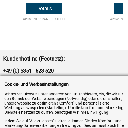
Artikel-Nr.: KRÄNZLE-50111
Artikel-Nr.
Kundenhotline (Festnetz):
+49 (0) 5351 - 523 520
Mo.-Fr. 07:30 - 16:00 Uhr
Cookie- und Werbeeinstellungen
Wir setzen Dienste, unter anderem von Drittanbietern, ein, die wir für
Fax (kostenlos):
den Betrieb der Website benötigen (Notwendig) oder die uns helfen,
+49 (0) 800 - 498 326 4
unsere Website zu optimieren (Komfort) und personalisierte
Werbung auszuspielen (Marketing). Um die Komfort- und Marketing-
Dienste einsetzen zu dürfen, benötigen wir Ihre Einwilligung.
E-Mail:
Indem Sie auf "Alle zulassen" klicken, stimmen Sie den Komfort- und
info@hytec-hydraulik.de
Marketing-Datenverarbeitungen freiwillig zu. Dies umfasst auch Ihre