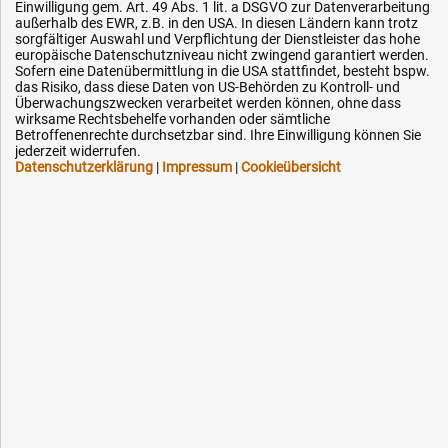
Einwilligung gem. Art. 49 Abs. 1 lit. a DSGVO zur Datenverarbeitung
außerhalb des EWR, z.B. in den USA. In diesen Ländern kann trotz
sorgfältiger Auswahl und Verpflichtung der Dienstleister das hohe
europäische Datenschutzniveau nicht zwingend garantiert werden.
Sofern eine Datenübermittlung in die USA stattfindet, besteht bspw.
Hilfe & Service
das Risiko, dass diese Daten von US-Behörden zu Kontroll- und
Überwachungszwecken verarbeitet werden können, ohne dass
wirksame Rechtsbehelfe vorhanden oder sämtliche
Versandkosten
Betroffenenrechte durchsetzbar sind. Ihre Einwilligung können Sie
jederzeit widerrufen.
Zahlungsarten
Datenschutzerklärung
|
Impressum
|
Cookieübersicht
Service
AGB / Widerrufsrecht
Datenschutz
Impressum
Karriere
OEM-Ersatzteile
Technik-Hilfe
Downloads
Kontakt