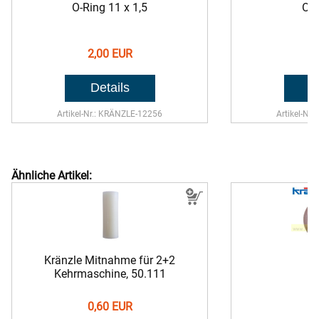
O-Ring 11 x 1,5
O-R
2,00 EUR
1,
Artikel-Nr.: KRÄNZLE-12256
Artikel-Nr
Ähnliche Artikel:
Kränzle Mitnahme für 2+2
Kehrmaschine,
50.111
0,60 EUR
1,