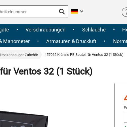
gate
•
Verschraubungen
•
Schläuche
•
H
 & Manometer
•
Armaturen & Druckluft
•
Normte
457062 Kränzle PE-Beutel für Ventos 32 (1 Stück)
Trockensauger-Zubehör
für Ventos 32 (1 Stück)
P