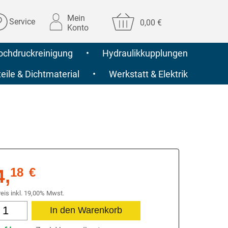
Mein
Service
0,00 €
Konto
ochdruckreinigung
•
Hydraulikkupplungen
ile & Dichtmaterial
•
Werkstatt & Elektrik
4,
18
€
reis inkl. 19,00% Mwst.