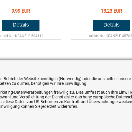
9,99 EUR
13,23 EUR
rtikel-Nr.: KRÄNZLE-584112
Artikel-Nr.: KRÄNZLE-4570
 den Betrieb der Website benötigen (Notwendig) oder die uns helfen, unse
tzen zu dürfen, benötigen wir Ihre Einwilligung.
rketing-Datenverarbeitungen freiwillig zu. Dies umfasst auch Ihre Einwil
Auswahl und Verpflichtung der Dienstleister das hohe europäische Datens
, dass diese Daten von US-Behörden zu Kontroll- und Überwachungszwecke
nwilligung können Sie jederzeit widerrufen.
32,72 EUR
30,44 EUR