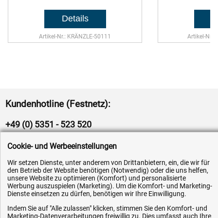
Artikel-Nr.: KRÄNZLE-50111
Artikel-Nr.
Kundenhotline (Festnetz):
+49 (0) 5351 - 523 520
Mo.-Fr. 07:30 - 16:00 Uhr
Cookie- und Werbeeinstellungen
Wir setzen Dienste, unter anderem von Drittanbietern, ein, die wir für
Fax (kostenlos):
den Betrieb der Website benötigen (Notwendig) oder die uns helfen,
unsere Website zu optimieren (Komfort) und personalisierte
+49 (0) 800 - 498 326 4
Werbung auszuspielen (Marketing). Um die Komfort- und Marketing-
Dienste einsetzen zu dürfen, benötigen wir Ihre Einwilligung.
E-Mail:
Indem Sie auf "Alle zulassen" klicken, stimmen Sie den Komfort- und
info@hytec-hydraulik.de
Marketing-Datenverarbeitungen freiwillig zu. Dies umfasst auch Ihre