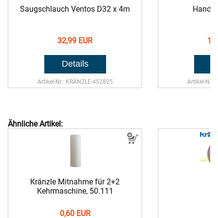
Saugschlauch Ventos D32 x 4m
Handro
32,99 EUR
12
Artikel-Nr.: KRÄNZLE-452825
Artikel-Nr.
Ähnliche Artikel:
Kränzle Mitnahme für 2+2
Kehrmaschine,
50.111
0,60 EUR
1,