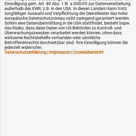
Einwilligung gem. Art. 49 Abs. 1 lit. a DSGVO zur Datenverarbeitung
außerhalb des EWR, z.B. in den USA. In diesen Ländern kann trotz
sorgfältiger Auswahl und Verpflichtung der Dienstleister das hohe
europäische Datenschutzniveau nicht zwingend garantiert werden.
Sofern eine Datenübermittlung in die USA stattfindet, besteht bspw.
das Risiko, dass diese Daten von US-Behörden zu Kontroll- und
Hilfe & Service
Überwachungszwecken verarbeitet werden können, ohne dass
wirksame Rechtsbehelfe vorhanden oder sämtliche
Versandkosten
Betroffenenrechte durchsetzbar sind. Ihre Einwilligung können Sie
jederzeit widerrufen.
Zahlungsarten
Datenschutzerklärung
|
Impressum
|
Cookieübersicht
Service
AGB / Widerrufsrecht
Datenschutz
Impressum
Karriere
OEM-Ersatzteile
Technik-Hilfe
Downloads
Kontakt