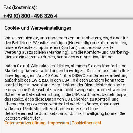
Fax (kostenlos):
+49 (0) 800 - 498 326 4
E-Mail:
Cookie- und Werbeeinstellungen
info@hytec-hydraulik.de
Wir setzen Dienste, unter anderem von Drittanbietern, ein, die wir für
den Betrieb der Website benötigen (Notwendig) oder die uns helfen,
unsere Website zu optimieren (Komfort) und personalisierte
Werbung auszuspielen (Marketing). Um die Komfort- und Marketing-
Dienste einsetzen zu dürfen, benötigen wir Ihre Einwilligung.
Indem Sie auf "Alle zulassen" klicken, stimmen Sie den Komfort- und
Hilfe & Service
Marketing-Datenverarbeitungen freiwillig zu. Dies umfasst auch Ihre
Einwilligung gem. Art. 49 Abs. 1 lit. a DSGVO zur Datenverarbeitung
Versandkosten
außerhalb des EWR, z.B. in den USA. In diesen Ländern kann trotz
sorgfältiger Auswahl und Verpflichtung der Dienstleister das hohe
Zahlungsarten
europäische Datenschutzniveau nicht zwingend garantiert werden.
Sofern eine Datenübermittlung in die USA stattfindet, besteht bspw.
Service
das Risiko, dass diese Daten von US-Behörden zu Kontroll- und
Überwachungszwecken verarbeitet werden können, ohne dass
AGB / Widerrufsrecht
wirksame Rechtsbehelfe vorhanden oder sämtliche
Betroffenenrechte durchsetzbar sind. Ihre Einwilligung können Sie
Datenschutz
jederzeit widerrufen.
Impressum
Datenschutzerklärung
|
Impressum
|
Cookieübersicht
Karriere