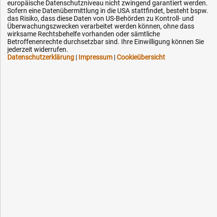
Mo.-Fr. 07:30 - 16:00 Uhr
europäische Datenschutzniveau nicht zwingend garantiert werden.
Sofern eine Datenübermittlung in die USA stattfindet, besteht bspw.
das Risiko, dass diese Daten von US-Behörden zu Kontroll- und
Fax (kostenlos):
Überwachungszwecken verarbeitet werden können, ohne dass
wirksame Rechtsbehelfe vorhanden oder sämtliche
+49 (0) 800 - 498 326 4
Betroffenenrechte durchsetzbar sind. Ihre Einwilligung können Sie
jederzeit widerrufen.
Datenschutzerklärung
|
Impressum
|
Cookieübersicht
E-Mail:
info@hytec-hydraulik.de
Hilfe & Service
Versandkosten
Zahlungsarten
Service
AGB / Widerrufsrecht
Datenschutz
Impressum