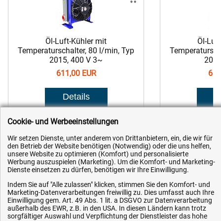
Öl-Luft-Kühler mit
Öl-Luf
Temperaturschalter, 80 l/min, Typ
Temperaturscha
2015, 400 V 3~
2015
611,00 EUR
611
Artikel-Nr.: TZ-ÖLK2015-400
Artikel-Nr
Cookie- und Werbeeinstellungen
Wir setzen Dienste, unter anderem von Drittanbietern, ein, die wir für
den Betrieb der Website benötigen (Notwendig) oder die uns helfen,
unsere Website zu optimieren (Komfort) und personalisierte
Werbung auszuspielen (Marketing). Um die Komfort- und Marketing-
Dienste einsetzen zu dürfen, benötigen wir Ihre Einwilligung.
Kundenhotline (Festnetz):
Indem Sie auf "Alle zulassen" klicken, stimmen Sie den Komfort- und
Marketing-Datenverarbeitungen freiwillig zu. Dies umfasst auch Ihre
Einwilligung gem. Art. 49 Abs. 1 lit. a DSGVO zur Datenverarbeitung
+49 (0) 5351 - 523 520
außerhalb des EWR, z.B. in den USA. In diesen Ländern kann trotz
sorgfältiger Auswahl und Verpflichtung der Dienstleister das hohe