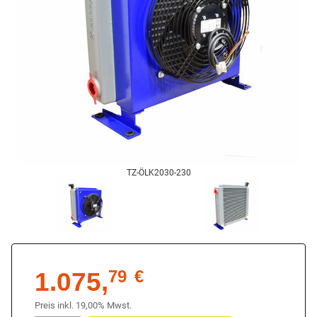
TZ-ÖLK2030-230
1.075,
79
€
Preis inkl. 19,00% Mwst.