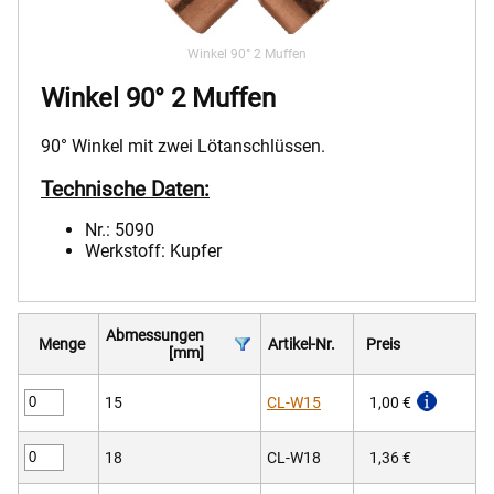
Winkel 90° 2 Muffen
Winkel 90° 2 Muffen
90° Winkel mit zwei Lötanschlüssen.
Technische Daten:
Nr.: 5090
Werkstoff: Kupfer
Abmessungen
Menge
Artikel-Nr.
Preis
[mm]
15
CL-W15
1,00 €
18
CL-W18
1,36 €