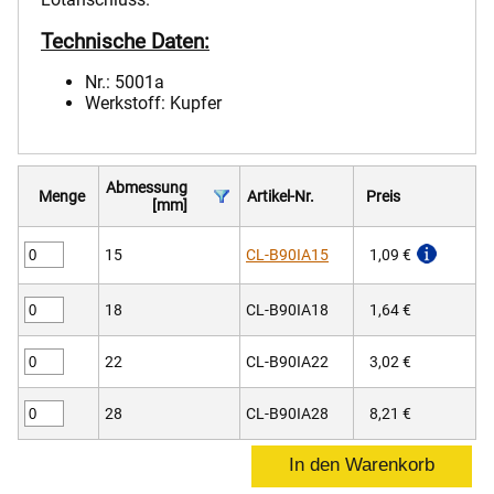
Technische Daten:
Nr.: 5001a
Werkstoff: Kupfer
Abmessung
Menge
Artikel-Nr.
Preis
[mm]
15
CL-B90IA15
1,09 €
18
CL-B90IA18
1,64 €
22
CL-B90IA22
3,02 €
28
CL-B90IA28
8,21 €