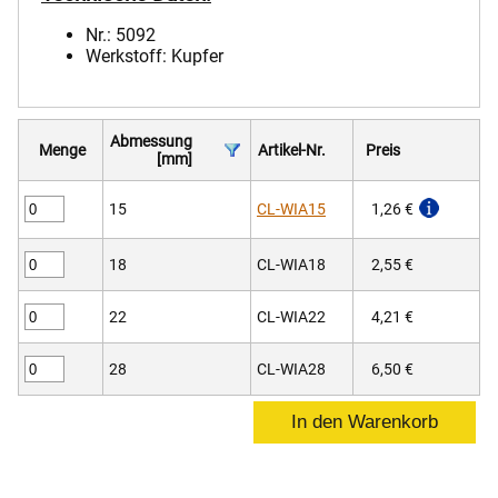
Nr.: 5092
Werkstoff: Kupfer
Abmessung
Menge
Artikel-Nr.
Preis
[mm]
15
CL-WIA15
1,26 €
18
CL-WIA18
2,55 €
22
CL-WIA22
4,21 €
28
CL-WIA28
6,50 €