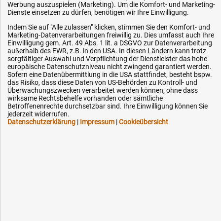
Werbung auszuspielen (Marketing). Um die Komfort- und Marketing-
Dienste einsetzen zu dürfen, benötigen wir Ihre Einwilligung.
Abmessung
Menge
Artikel-Nr.
Preis
[mm]
Indem Sie auf "Alle zulassen" klicken, stimmen Sie den Komfort- und
Marketing-Datenverarbeitungen freiwillig zu. Dies umfasst auch Ihre
Einwilligung gem. Art. 49 Abs. 1 lit. a DSGVO zur Datenverarbeitung
15
CL-ROV15
1,81 €
außerhalb des EWR, z.B. in den USA. In diesen Ländern kann trotz
sorgfältiger Auswahl und Verpflichtung der Dienstleister das hohe
europäische Datenschutzniveau nicht zwingend garantiert werden.
18
CL-ROV18
2,12 €
Sofern eine Datenübermittlung in die USA stattfindet, besteht bspw.
das Risiko, dass diese Daten von US-Behörden zu Kontroll- und
Überwachungszwecken verarbeitet werden können, ohne dass
22
CL-ROV22
2,38 €
wirksame Rechtsbehelfe vorhanden oder sämtliche
Betroffenenrechte durchsetzbar sind. Ihre Einwilligung können Sie
jederzeit widerrufen.
28
CL-ROV28
6,76 €
Datenschutzerklärung
|
Impressum
|
Cookieübersicht