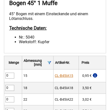
Bogen 45° 1 Muffe
45° Bogen mit einem Einsteckende und einem
Lötanschluss.
Technische Daten:
Nr.: 5040
Werkstoff: Kupfer
Abmessung
Menge
Artikel-Nr.
Preis
[mm]
15
CL-B45IA15
0,95 €
18
CL-B45IA18
3,50 €
22
CL-B45IA22
3,02 €