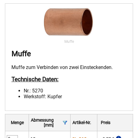
28x22x22
4
CL-TR28x22x22
8,78 €
28x22x28
2
CL-TR28x22x28
9,69 €
28x28x22
3
CL-TR28x28x22
11,57 €
Muffe
Muffe
Muffe zum Verbinden von zwei Einsteckenden.
Technische Daten:
Nr.: 5270
Werkstoff: Kupfer
Abmessung
Menge
Artikel-Nr.
Preis
[mm]