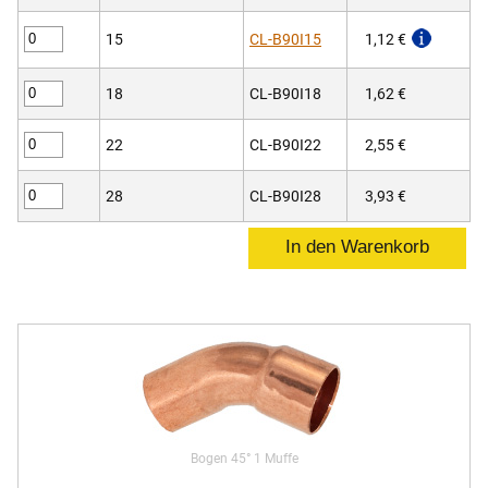
15
CL-B90I15
1,12 €
18
CL-B90I18
1,62 €
22
CL-B90I22
2,55 €
28
CL-B90I28
3,93 €
Bogen 45° 1 Muffe