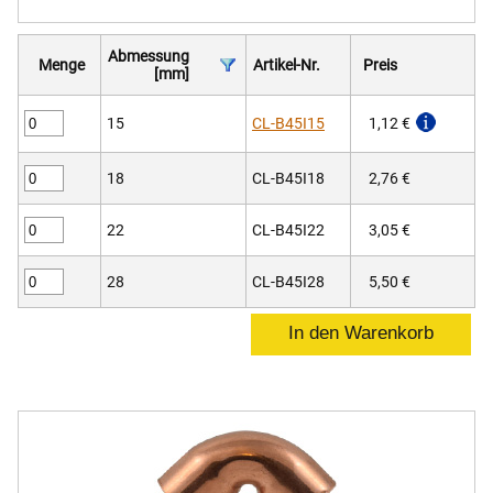
Abmessung
Menge
Artikel-Nr.
Preis
[mm]
15
CL-B45I15
1,12 €
18
CL-B45I18
2,76 €
22
CL-B45I22
3,05 €
28
CL-B45I28
5,50 €