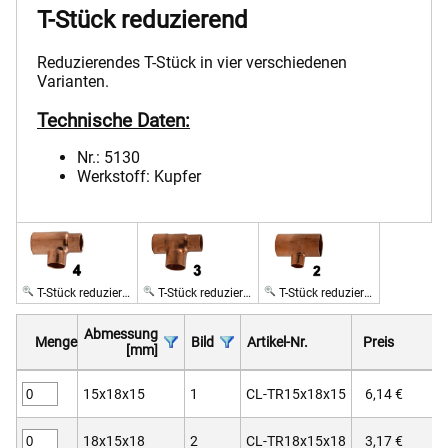
T-Stück reduzierend
Reduzierendes T-Stück in vier verschiedenen
Varianten.
Technische Daten:
Nr.: 5130
Werkstoff: Kupfer
T-Stück reduzierend Bild 4
T-Stück reduzierend Bild 3
T-Stück reduzierend Bild 2
Abmessung
Menge
Bild
Artikel-Nr.
Preis
[mm]
15x18x15
1
CL-TR15x18x15
6,14 €
18x15x18
2
CL-TR18x15x18
3,17 €