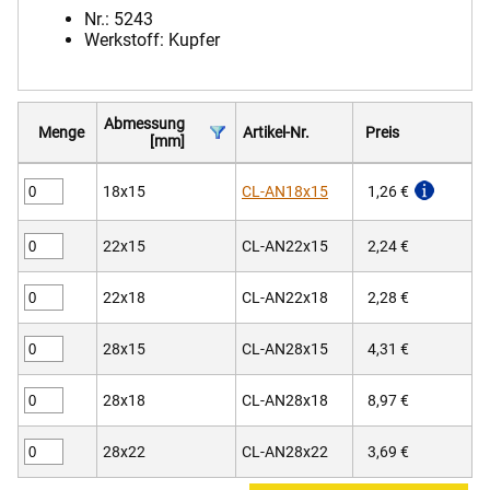
Nr.: 5243
Werkstoff: Kupfer
Abmessung
Menge
Artikel-Nr.
Preis
[mm]
18x15
CL-AN18x15
1,26 €
22x15
CL-AN22x15
2,24 €
22x18
CL-AN22x18
2,28 €
28x15
CL-AN28x15
4,31 €
28x18
CL-AN28x18
8,97 €
28x22
CL-AN28x22
3,69 €