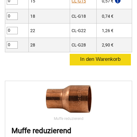
15
CL-G15
0,57 €
18
CL-G18
0,74 €
22
CL-G22
1,26 €
28
CL-G28
2,90 €
Muffe reduzierend
Muffe reduzierend