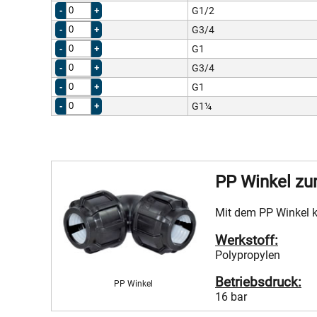
G1/2
G3/4
G1
G3/4
G1
G1¼
PP Winkel zu
Mit dem PP Winkel 
Werkstoff:
Polypropylen
Betriebsdruck:
PP Winkel
16 bar