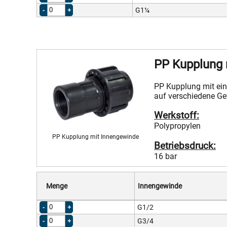
G1¼
PP Kupplung 
PP Kupplung mit ei
auf verschiedene G
Werkstoff:
Polypropylen
PP Kupplung mit Innengewinde
Betriebsdruck:
16 bar
Menge
Innengewinde
G1/2
G3/4