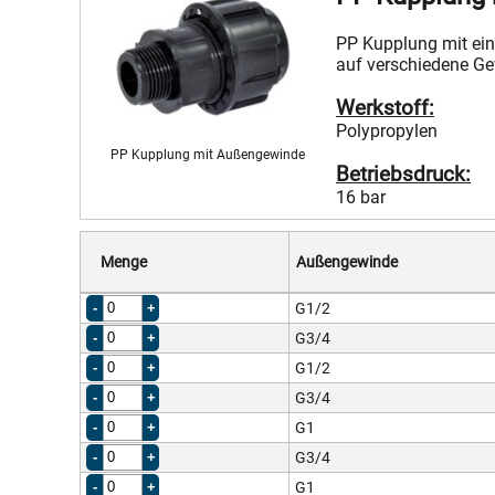
PP Kupplung mit ei
auf verschiedene G
Werkstoff:
Polypropylen
PP Kupplung mit Außengewinde
Betriebsdruck:
16 bar
Menge
Außengewinde
G1/2
G3/4
G1/2
G3/4
G1
G3/4
G1