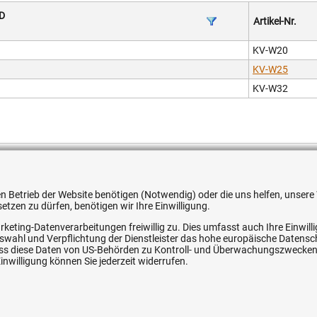
AD
Artikel-Nr.
KV-W20
KV-W25
KV-W32
it Außengewinde
eitigem Außengewinde zum Verbinden von PE Rohren mit einem
 den Betrieb der Website benötigen (Notwendig) oder die uns helfen, unse
tzen zu dürfen, benötigen wir Ihre Einwilligung.
ewindegrößen.
rketing-Datenverarbeitungen freiwillig zu. Dies umfasst auch Ihre Einwil
Auswahl und Verpflichtung der Dienstleister das hohe europäische Datens
, dass diese Daten von US-Behörden zu Kontroll- und Überwachungszwecke
nwilligung können Sie jederzeit widerrufen.