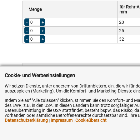
für Rohr-
Menge
mm
20
25
32
PP Winkel m
Cookie- und Werbeeinstellungen
PP Winkel mit eins
Wir setzen Dienste, unter anderem von Drittanbietern, ein, die wir für
auszuspielen (Marketing). Um die Komfort- und Marketing-Dienste einse
auf verschiedene G
Indem Sie auf "Alle zulassen" klicken, stimmen Sie den Komfort- und Ma
Werkstoff:
des EWR, z.B. in den USA. In diesen Ländern kann trotz sorgfältiger 
Polypropylen
Datenübermittlung in die USA stattfindet, besteht bspw. das Risiko
vorhanden oder sämtliche Betroffenenrechte durchsetzbar sind. Ihre Ei
PP Winkel mit Außengewinde
Datenschutzerklärung
|
Impressum
|
Cookieübersicht
Betriebsdruck:
16 bar