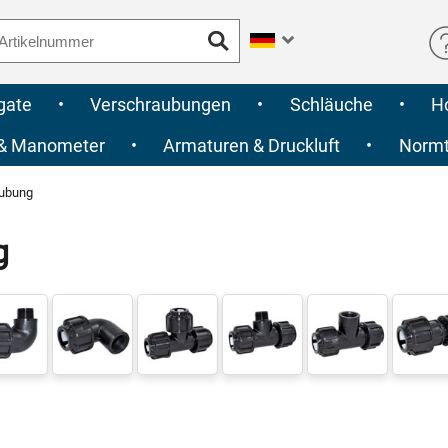
gate
•
Verschraubungen
•
Schläuche
•
H
 & Manometer
•
Armaturen & Druckluft
•
Normte
aubung
g