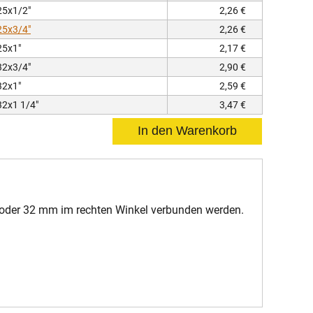
25x1/2"
2,26 €
25x3/4"
2,26 €
25x1"
2,17 €
32x3/4"
2,90 €
32x1"
2,59 €
2x1 1/4"
3,47 €
oder 32 mm im rechten Winkel verbunden werden.