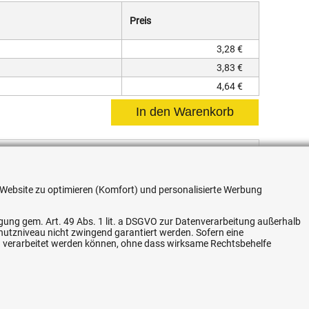
Preis
3,28 €
3,83 €
4,64 €
 Rohr-Außendurchmesser von 20, 25 oder 32 mm
re Website zu optimieren (Komfort) und personalisierte Werbung
ligung gem. Art. 49 Abs. 1 lit. a DSGVO zur Datenverarbeitung außerhalb
chutzniveau nicht zwingend garantiert werden. Sofern eine
n verarbeitet werden können, ohne dass wirksame Rechtsbehelfe