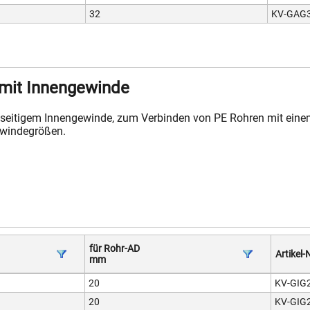
32
KV-GAG3
mit Innengewinde
nseitigem Innengewinde, zum Verbinden von PE Rohren mit ein
ewindegrößen.
für Rohr-AD
Artikel-N
mm
20
KV-GIG
20
KV-GIG