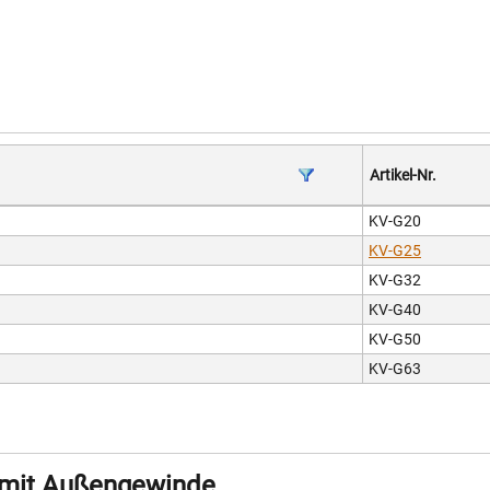
Artikel-Nr.
KV-G20
KV-G25
KV-G32
KV-G40
KV-G50
KV-G63
 mit Außengewinde