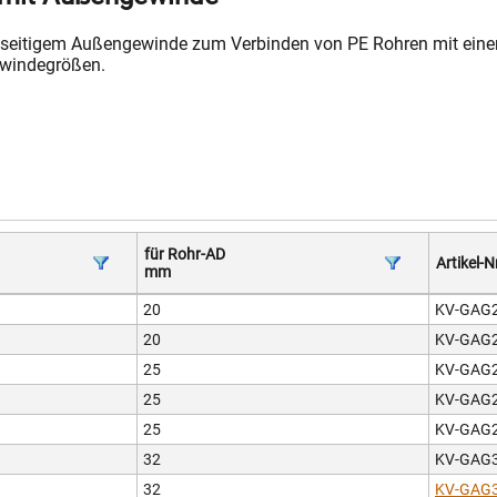
nseitigem Außengewinde zum Verbinden von PE Rohren mit ein
ewindegrößen.
für Rohr-AD
Artikel-N
mm
20
KV-GAG2
20
KV-GAG2
25
KV-GAG2
25
KV-GAG2
25
KV-GAG2
32
KV-GAG3
32
KV-GAG3