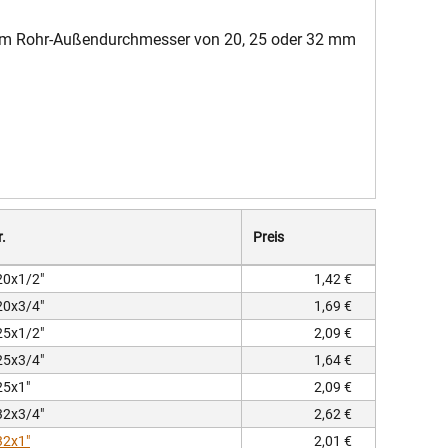
em Rohr-Außendurchmesser von 20, 25 oder 32 mm
r.
Preis
0x1/2"
1,42 €
0x3/4"
1,69 €
5x1/2"
2,09 €
5x3/4"
1,64 €
5x1"
2,09 €
2x3/4"
2,62 €
2x1"
2,01 €