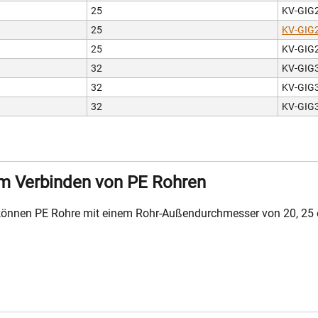
25
KV-GIG
25
KV-GIG
25
KV-GIG
32
KV-GIG
32
KV-GIG
32
KV-GIG3
m Verbinden von PE Rohren
können PE Rohre mit einem Rohr-Außendurchmesser von 20, 25 