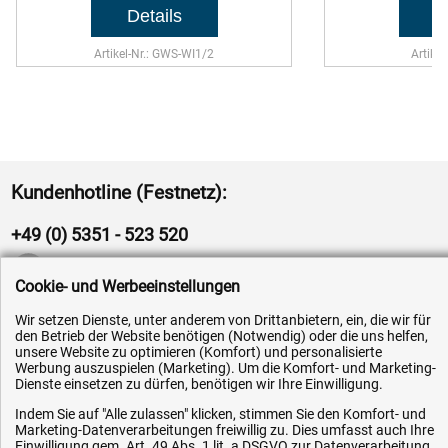
Artikel-Nr.: GWS-WI1/2
Artike
Kundenhotline (Festnetz):
+49 (0) 5351 - 523 520
Mo.-Fr. 07:30 - 16:00 Uhr
Cookie- und Werbeeinstellungen
Fax (kostenlos):
Wir setzen Dienste, unter anderem von Drittanbietern, ein, die wir für
den Betrieb der Website benötigen (Notwendig) oder die uns helfen,
+49 (0) 800 - 498 326 4
unsere Website zu optimieren (Komfort) und personalisierte
Werbung auszuspielen (Marketing). Um die Komfort- und Marketing-
Dienste einsetzen zu dürfen, benötigen wir Ihre Einwilligung.
E-Mail:
Indem Sie auf "Alle zulassen" klicken, stimmen Sie den Komfort- und
info@hytec-hydraulik.de
Marketing-Datenverarbeitungen freiwillig zu. Dies umfasst auch Ihre
Einwilligung gem. Art. 49 Abs. 1 lit. a DSGVO zur Datenverarbeitung