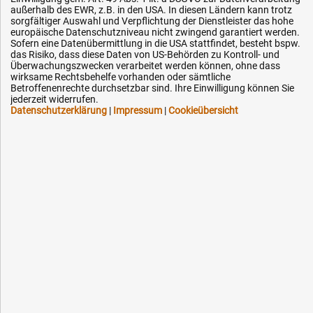
außerhalb des EWR, z.B. in den USA. In diesen Ländern kann trotz
sorgfältiger Auswahl und Verpflichtung der Dienstleister das hohe
europäische Datenschutzniveau nicht zwingend garantiert werden.
Sofern eine Datenübermittlung in die USA stattfindet, besteht bspw.
Hilfe & Service
das Risiko, dass diese Daten von US-Behörden zu Kontroll- und
Überwachungszwecken verarbeitet werden können, ohne dass
wirksame Rechtsbehelfe vorhanden oder sämtliche
Versandkosten
Betroffenenrechte durchsetzbar sind. Ihre Einwilligung können Sie
jederzeit widerrufen.
Zahlungsarten
Datenschutzerklärung
|
Impressum
|
Cookieübersicht
Service
AGB / Widerrufsrecht
Datenschutz
Impressum
Karriere
OEM-Ersatzteile
Technik-Hilfe
Downloads
Kontakt