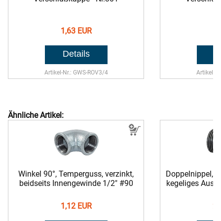
1,63 EUR
1,
Artikel-Nr.: GWS-ROV3/4
Artikel-N
Ähnliche Artikel:
Winkel 90°, Temperguss, verzinkt,
Doppelnippel, T
beidseits Innengewinde 1/2" #90
kegeliges Auss
1,12 EUR
2,