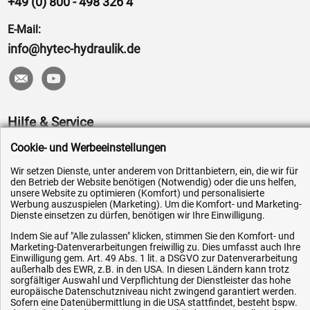
+49 (0) 800 - 498 326 4
E-Mail:
info@hytec-hydraulik.de
Hilfe & Service
Cookie- und Werbeeinstellungen
Versandkosten
Zahlungsarten
Wir setzen Dienste, unter anderem von Drittanbietern, ein, die wir für
den Betrieb der Website benötigen (Notwendig) oder die uns helfen,
Service
unsere Website zu optimieren (Komfort) und personalisierte
Werbung auszuspielen (Marketing). Um die Komfort- und Marketing-
AGB / Widerrufsrecht
Dienste einsetzen zu dürfen, benötigen wir Ihre Einwilligung.
Datenschutz
Indem Sie auf "Alle zulassen" klicken, stimmen Sie den Komfort- und
Marketing-Datenverarbeitungen freiwillig zu. Dies umfasst auch Ihre
Impressum
Einwilligung gem. Art. 49 Abs. 1 lit. a DSGVO zur Datenverarbeitung
außerhalb des EWR, z.B. in den USA. In diesen Ländern kann trotz
Karriere
sorgfältiger Auswahl und Verpflichtung der Dienstleister das hohe
OEM-Ersatzteile
europäische Datenschutzniveau nicht zwingend garantiert werden.
Sofern eine Datenübermittlung in die USA stattfindet, besteht bspw.