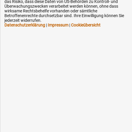
Technik-Hilfe
das Risiko, dass diese Daten von US-Behörden zu Kontroll- und
Überwachungszwecken verarbeitet werden können, ohne dass
Downloads
wirksame Rechtsbehelfe vorhanden oder sämtliche
Betroffenenrechte durchsetzbar sind. Ihre Einwilligung können Sie
Kontakt
jederzeit widerrufen.
Datenschutzerklärung
|
Impressum
|
Cookieübersicht
Ihre Hytec-Hydraulik Vorteile
Schneller Versand, meist am selben Tag
Versandkostenfrei ab 150 EUR (innerhalb DE)
Lieferung auf Rechnung (abhängig vom Wert)
Einmonatiges Rückgaberecht
Über 30 Jahre Erfahrung
Kompetente telefonische Beratung