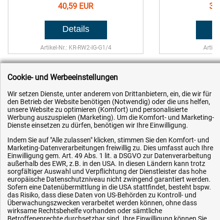
40,59 EUR
37
Artikel-Nr.: KR-RW2-IG-G1/4
Artike
Cookie- und Werbeeinstellungen
Wir setzen Dienste, unter anderem von Drittanbietern, ein, die wir für
den Betrieb der Website benötigen (Notwendig) oder die uns helfen,
unsere Website zu optimieren (Komfort) und personalisierte
Kundenhotline (Festnetz):
Werbung auszuspielen (Marketing). Um die Komfort- und Marketing-
Dienste einsetzen zu dürfen, benötigen wir Ihre Einwilligung.
+49 (0) 5351 - 523 520
Indem Sie auf "Alle zulassen" klicken, stimmen Sie den Komfort- und
Marketing-Datenverarbeitungen freiwillig zu. Dies umfasst auch Ihre
Mo.-Fr. 07:30 - 16:00 Uhr
Einwilligung gem. Art. 49 Abs. 1 lit. a DSGVO zur Datenverarbeitung
außerhalb des EWR, z.B. in den USA. In diesen Ländern kann trotz
sorgfältiger Auswahl und Verpflichtung der Dienstleister das hohe
Fax (kostenlos):
europäische Datenschutzniveau nicht zwingend garantiert werden.
Sofern eine Datenübermittlung in die USA stattfindet, besteht bspw.
+49 (0) 800 - 498 326 4
das Risiko, dass diese Daten von US-Behörden zu Kontroll- und
Überwachungszwecken verarbeitet werden können, ohne dass
wirksame Rechtsbehelfe vorhanden oder sämtliche
E-Mail:
Betroffenenrechte durchsetzbar sind. Ihre Einwilligung können Sie