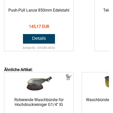
Push-Pull Lanze 850mm Edelstahl
Tele
145,17 EUR
Artikel-Nr.: KR-SR5-0850
Ähnliche Artikel:
Rotierende Waschbürste für
Waschbürste N
Hochdruckreiniger G1/4" IG