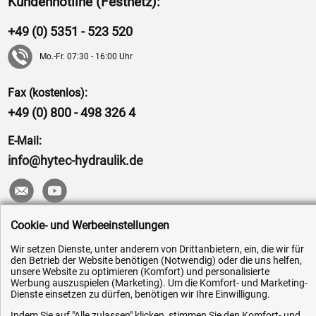
Kundenhotline (Festnetz):
+49 (0) 5351 - 523 520
Mo.-Fr. 07:30 - 16:00 Uhr
Fax (kostenlos):
+49 (0) 800 - 498 326 4
E-Mail:
info@hytec-hydraulik.de
Cookie- und Werbeeinstellungen
Hilfe & Service
Wir setzen Dienste, unter anderem von Drittanbietern, ein, die wir für
den Betrieb der Website benötigen (Notwendig) oder die uns helfen,
Versandkosten
unsere Website zu optimieren (Komfort) und personalisierte
Werbung auszuspielen (Marketing). Um die Komfort- und Marketing-
Zahlungsarten
Dienste einsetzen zu dürfen, benötigen wir Ihre Einwilligung.
Service
Indem Sie auf "Alle zulassen" klicken, stimmen Sie den Komfort- und