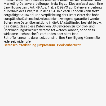
AGB / Widerrufsrecht
Marketing-Datenverarbeitungen freiwillig zu. Dies umfasst auch Ihre
Einwilligung gem. Art. 49 Abs. 1 lit. a DSGVO zur Datenverarbeitung
Datenschutz
außerhalb des EWR, z.B. in den USA. In diesen Ländern kann trotz
sorgfältiger Auswahl und Verpflichtung der Dienstleister das hohe
Impressum
europäische Datenschutzniveau nicht zwingend garantiert werden.
Sofern eine Datenübermittlung in die USA stattfindet, besteht bspw.
Karriere
das Risiko, dass diese Daten von US-Behörden zu Kontroll- und
Überwachungszwecken verarbeitet werden können, ohne dass
OEM-Ersatzteile
wirksame Rechtsbehelfe vorhanden oder sämtliche
Technik-Hilfe
Betroffenenrechte durchsetzbar sind. Ihre Einwilligung können Sie
jederzeit widerrufen.
Downloads
Datenschutzerklärung
|
Impressum
|
Cookieübersicht
Kontakt
Ihre Hytec-Hydraulik Vorteile
Schneller Versand, meist am selben Tag
Versandkostenfrei ab 150 EUR (innerhalb DE)
Lieferung auf Rechnung (abhängig vom Wert)
Einmonatiges Rückgaberecht
Über 30 Jahre Erfahrung
Kompetente telefonische Beratung