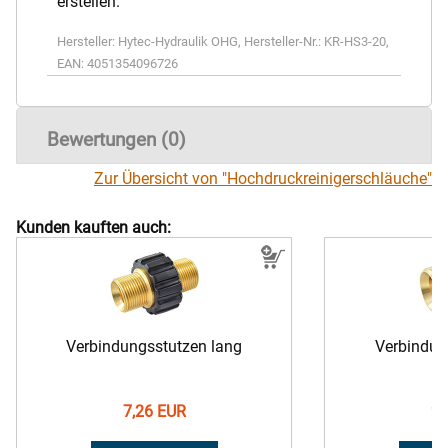
erstellen.
Hersteller:
Hytec-Hydraulik OHG
,
Hersteller-Nr.:
KR-HS3-20
,
EAN:
4051354096726
Bewertungen (0)
Zur Übersicht von "Hochdruckreinigerschläuche"
Kunden kauften auch:
Verbindungsstutzen lang
Verbindun
7,26 EUR
2,