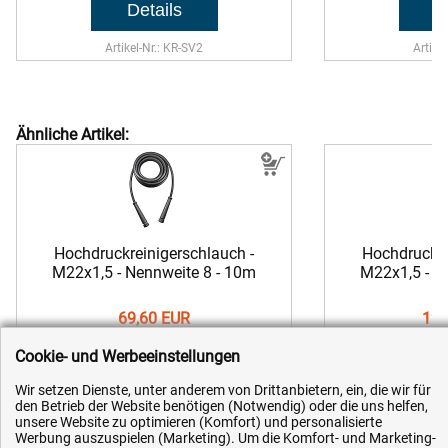
Artikel-Nr.: KR-SV2
Artike
Ähnliche Artikel:
Hochdruckreinigerschlauch -
Hochdruckre
M22x1,5 - Nennweite 8 - 10m
M22x1,5 - N
69,60 EUR
129
Cookie- und Werbeeinstellungen
Wir setzen Dienste, unter anderem von Drittanbietern, ein, die wir für
Artikel-Nr.: KR-HS1-10
Artikel-
den Betrieb der Website benötigen (Notwendig) oder die uns helfen,
unsere Website zu optimieren (Komfort) und personalisierte
Werbung auszuspielen (Marketing). Um die Komfort- und Marketing-