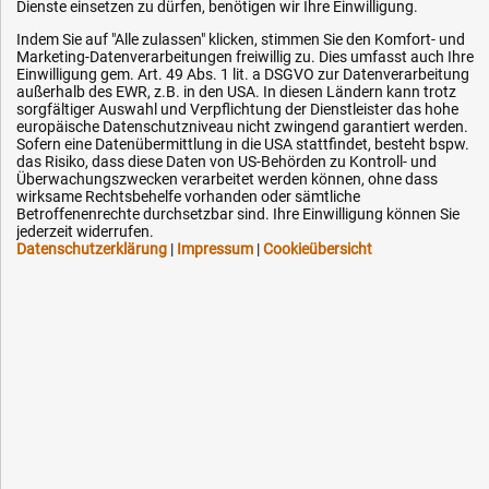
Dienste einsetzen zu dürfen, benötigen wir Ihre Einwilligung.
Indem Sie auf "Alle zulassen" klicken, stimmen Sie den Komfort- und
Marketing-Datenverarbeitungen freiwillig zu. Dies umfasst auch Ihre
Einwilligung gem. Art. 49 Abs. 1 lit. a DSGVO zur Datenverarbeitung
außerhalb des EWR, z.B. in den USA. In diesen Ländern kann trotz
Kundenhotline (Festnetz):
sorgfältiger Auswahl und Verpflichtung der Dienstleister das hohe
europäische Datenschutzniveau nicht zwingend garantiert werden.
Sofern eine Datenübermittlung in die USA stattfindet, besteht bspw.
+49 (0) 5351 - 523 520
das Risiko, dass diese Daten von US-Behörden zu Kontroll- und
Überwachungszwecken verarbeitet werden können, ohne dass
Mo.-Fr. 07:30 - 16:00 Uhr
wirksame Rechtsbehelfe vorhanden oder sämtliche
Betroffenenrechte durchsetzbar sind. Ihre Einwilligung können Sie
jederzeit widerrufen.
Fax (kostenlos):
Datenschutzerklärung
|
Impressum
|
Cookieübersicht
+49 (0) 800 - 498 326 4
E-Mail:
info@hytec-hydraulik.de
Hilfe & Service