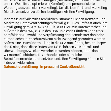
unsere Website zu optimieren (Komfort) und personalisierte
Werbung auszuspielen (Marketing). Um die Komfort- und Marketing-
Fax (kostenlos):
Dienste einsetzen zu dürfen, benötigen wir Ihre Einwilligung.
+49 (0) 800 - 498 326 4
Indem Sie auf "Alle zulassen" klicken, stimmen Sie den Komfort- und
Marketing-Datenverarbeitungen freiwillig zu. Dies umfasst auch Ihre
Einwilligung gem. Art. 49 Abs. 1 lit. a DSGVO zur Datenverarbeitung
E-Mail:
außerhalb des EWR, z.B. in den USA. In diesen Ländern kann trotz
info@hytec-hydraulik.de
sorgfältiger Auswahl und Verpflichtung der Dienstleister das hohe
europäische Datenschutzniveau nicht zwingend garantiert werden.
Sofern eine Datenübermittlung in die USA stattfindet, besteht bspw.
das Risiko, dass diese Daten von US-Behörden zu Kontroll- und
Überwachungszwecken verarbeitet werden können, ohne dass
wirksame Rechtsbehelfe vorhanden oder sämtliche
Betroffenenrechte durchsetzbar sind. Ihre Einwilligung können Sie
Hilfe & Service
jederzeit widerrufen.
Datenschutzerklärung
|
Impressum
|
Cookieübersicht
Versandkosten
Zahlungsarten
Service
AGB / Widerrufsrecht
Datenschutz
Impressum