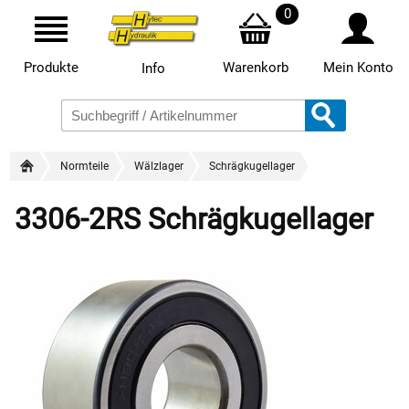
0
Produkte
Warenkorb
Mein Konto
Info
Normteile
Wälzlager
Schrägkugellager
3306-2RS Schrägkugellager