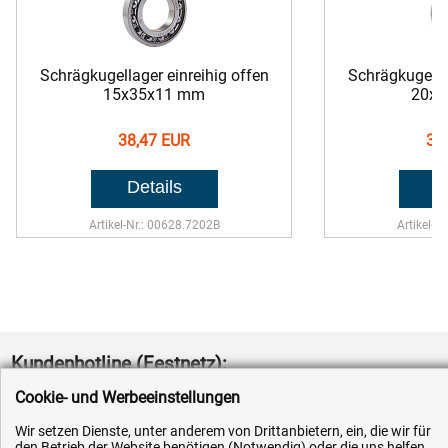
Schrägkugellager einreihig offen
Schrägkugellag
15x35x11 mm
20x
38,47 EUR
33
Artikel-Nr.: 00628.7202B
Artikel-N
Kundenhotline (Festnetz):
Cookie- und Werbeeinstellungen
+49 (0) 5351 - 523 520
Wir setzen Dienste, unter anderem von Drittanbietern, ein, die wir für
Mo.-Fr. 07:30 - 16:00 Uhr
den Betrieb der Website benötigen (Notwendig) oder die uns helfen,