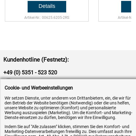
Artikel-Nr.: 00625.6205-2RS
Artikel-Nr
Kundenhotline (Festnetz):
+49 (0) 5351 - 523 520
Mo.-Fr. 07:30 - 16:00 Uhr
Cookie- und Werbeeinstellungen
Wir setzen Dienste, unter anderem von Drittanbietern, ein, die wir für
Fax (kostenlos):
den Betrieb der Website benötigen (Notwendig) oder die uns helfen,
+49 (0) 800 - 498 326 4
unsere Website zu optimieren (Komfort) und personalisierte
Werbung auszuspielen (Marketing). Um die Komfort- und Marketing-
Dienste einsetzen zu dürfen, benötigen wir Ihre Einwilligung.
E-Mail:
Indem Sie auf "Alle zulassen" klicken, stimmen Sie den Komfort- und
info@hytec-hydraulik.de
Marketing-Datenverarbeitungen freiwillig zu. Dies umfasst auch Ihre