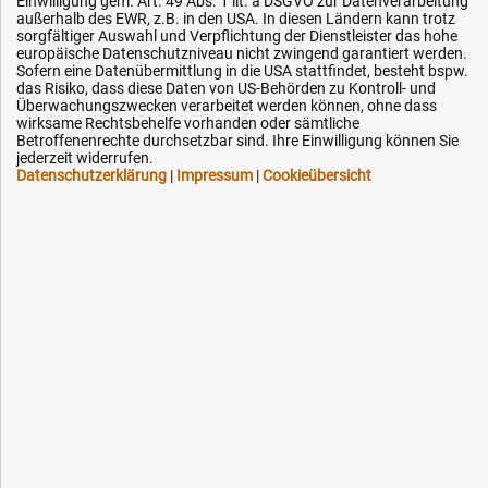
Einwilligung gem. Art. 49 Abs. 1 lit. a DSGVO zur Datenverarbeitung
außerhalb des EWR, z.B. in den USA. In diesen Ländern kann trotz
sorgfältiger Auswahl und Verpflichtung der Dienstleister das hohe
europäische Datenschutzniveau nicht zwingend garantiert werden.
Sofern eine Datenübermittlung in die USA stattfindet, besteht bspw.
Hilfe & Service
das Risiko, dass diese Daten von US-Behörden zu Kontroll- und
Überwachungszwecken verarbeitet werden können, ohne dass
wirksame Rechtsbehelfe vorhanden oder sämtliche
Versandkosten
Betroffenenrechte durchsetzbar sind. Ihre Einwilligung können Sie
jederzeit widerrufen.
Zahlungsarten
Datenschutzerklärung
|
Impressum
|
Cookieübersicht
Service
AGB / Widerrufsrecht
Datenschutz
Impressum
Karriere
OEM-Ersatzteile
Technik-Hilfe
Downloads
Kontakt