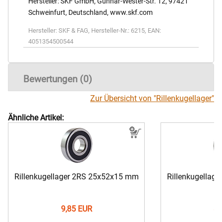
Hersteller: SKF GmbH, Gunnar-Wester-Str. 12, 97421
Schweinfurt, Deutschland, www.skf.com
Hersteller:
SKF & FAG
,
Hersteller-Nr.:
6215
,
EAN:
4051354500544
Bewertungen (0)
Zur Übersicht von "Rillenkugellager"
Ähnliche Artikel:
Rillenkugellager 2RS 25x52x15 mm
Rillenkugellag
9,85 EUR
8,