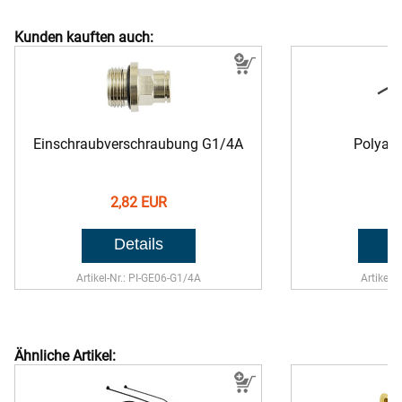
Kunden kauften auch:
Einschraubverschraubung G1/4A
Polyam
2,82 EUR
1,
Artikel-Nr.: PI-GE06-G1/4A
Artikel-
Ähnliche Artikel: