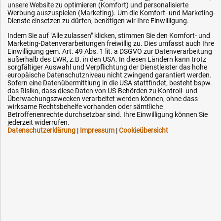
unsere Website zu optimieren (Komfort) und personalisierte
Werbung auszuspielen (Marketing). Um die Komfort- und Marketing-
Fax (kostenlos):
Dienste einsetzen zu dürfen, benötigen wir Ihre Einwilligung.
+49 (0) 800 - 498 326 4
Indem Sie auf "Alle zulassen" klicken, stimmen Sie den Komfort- und
Marketing-Datenverarbeitungen freiwillig zu. Dies umfasst auch Ihre
E-Mail:
Einwilligung gem. Art. 49 Abs. 1 lit. a DSGVO zur Datenverarbeitung
außerhalb des EWR, z.B. in den USA. In diesen Ländern kann trotz
info@hytec-hydraulik.de
sorgfältiger Auswahl und Verpflichtung der Dienstleister das hohe
europäische Datenschutzniveau nicht zwingend garantiert werden.
Sofern eine Datenübermittlung in die USA stattfindet, besteht bspw.
das Risiko, dass diese Daten von US-Behörden zu Kontroll- und
Überwachungszwecken verarbeitet werden können, ohne dass
wirksame Rechtsbehelfe vorhanden oder sämtliche
Betroffenenrechte durchsetzbar sind. Ihre Einwilligung können Sie
Hilfe & Service
jederzeit widerrufen.
Datenschutzerklärung
|
Impressum
|
Cookieübersicht
Versandkosten
Zahlungsarten
Service
AGB / Widerrufsrecht
Datenschutz
Impressum