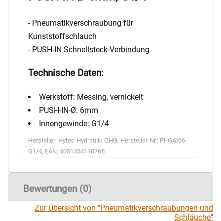
- Pneumatikverschraubung für
Kunststoffschlauch
- PUSH-IN Schnellsteck-Verbindung
Technische Daten:
Werkstoff: Messing, vernickelt
PUSH-IN-Ø: 6mm
Innengewinde: G1/4
Hersteller:
Hytec-Hydraulik OHG
,
Hersteller-Nr.:
PI-GAI06-
G1/4
,
EAN:
4051354130765
Bewertungen (0)
Zur Übersicht von "Pneumatikverschraubungen und
Schläuche"