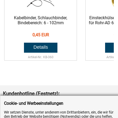
Kabelbinder, Schlauchbinder,
Einsteckhülse (
Bindebereich: 6 - 102mm
für Rohr-AD 6
0,45 EUR
0,
Artikel-Nr.: KB-360
Artikel-
Kundenhotline (Festnetz):
Cookie- und Werbeeinstellungen
+49 (0) 5351 - 523 520
Wir setzen Dienste, unter anderem von Drittanbietern, ein, die wir für
Mo.-Fr. 07:30 - 16:00 Uhr
den Betrieb der Website benötigen (Notwendig) oder die uns helfen,