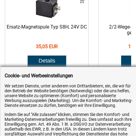
Ersatz-Magnetspule Typ S8H, 24V DC
2/2-Wege-Sit
ges
35,05 EUR
135
Artikel-Nr.: OC-MS024-S8H
Artikel-
Cookie- und Werbeeinstellungen
Wir setzen Dienste, unter anderem von Drittanbietern, ein, die wir für
den Betrieb der Website benötigen (Notwendig) oder die uns helfen,
unsere Website zu optimieren (Komfort) und personalisierte
Werbung auszuspielen (Marketing). Um die Komfort- und Marketing-
Dienste einsetzen zu dürfen, benötigen wir Ihre Einwilligung.
Kundenhotline (Festnetz):
Indem Sie auf "Alle zulassen" klicken, stimmen Sie den Komfort- und
Marketing-Datenverarbeitungen freiwillig zu. Dies umfasst auch Ihre
Einwilligung gem. Art. 49 Abs. 1 lit. a DSGVO zur Datenverarbeitung
+49 (0) 5351 - 523 520
außerhalb des EWR, z.B. in den USA. In diesen Ländern kann trotz
sorgfältiger Auswahl und Verpflichtung der Dienstleister das hohe