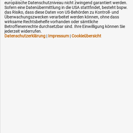
Mo.-Fr. 07:30 - 16:00 Uhr
europäische Datenschutzniveau nicht zwingend garantiert werden.
Sofern eine Datenübermittlung in die USA stattfindet, besteht bspw.
das Risiko, dass diese Daten von US-Behörden zu Kontroll- und
Fax (kostenlos):
Überwachungszwecken verarbeitet werden können, ohne dass
wirksame Rechtsbehelfe vorhanden oder sämtliche
+49 (0) 800 - 498 326 4
Betroffenenrechte durchsetzbar sind. Ihre Einwilligung können Sie
jederzeit widerrufen.
Datenschutzerklärung
|
Impressum
|
Cookieübersicht
E-Mail:
info@hytec-hydraulik.de
Hilfe & Service
Versandkosten
Zahlungsarten
Service
AGB / Widerrufsrecht
Datenschutz
Impressum