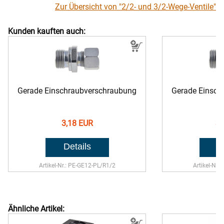
Zur Übersicht von "2/2- und 3/2-Wege-Ventile"
Kunden kauften auch:
Gerade Einschraubverschraubung
Gerade Einsch
3,18 EUR
3,
Artikel-Nr.: PE-GE12-PL/R1/2
Artikel-Nr.
Ähnliche Artikel: