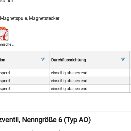
250 bar
, Magnetspule, Magnetstecker
Technische Daten 230 V
ion
Durchflussrichtung
sperrt
einseitig absperrend
sperrt
einseitig absperrend
sperrt
einseitig absperrend
ventil, Nenngröße 6 (Typ AO)