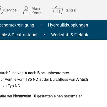
Mein
Service
0,00 €
Konto
ochdruckreinigung
•
Hydraulikkupplungen
ile & Dichtmaterial
•
Werkstatt & Elektrik
 Durchfluss von
A nach B
bei unbestromter
Für Ventile vom
Typ NC
ist der Durchfluss von
A nach
t zu Typ NC.
tile der
Nennweite 10
gestatten einen maximalen