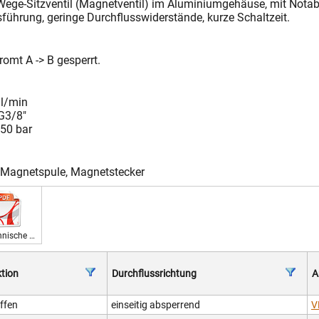
Wege-Sitzventil (Magnetventil) im Aluminiumgehäuse, mit Notab
führung, geringe Durchflusswiderstände, kurze Schaltzeit.
romt A -> B gesperrt.
 l/min
G3/8"
250 bar
, Magnetspule, Magnetstecker
Technische Daten 230 V
tion
Durchflussrichtung
A
ffen
einseitig absperrend
V