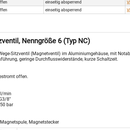
ffen
einseitig absperrend
V
ffen
einseitig absperrend
V
ventil, Nenngröße 6 (Typ NC)
Wege-Sitzventil (Magnetventil) im Aluminiumgehäuse, mit Notab
führung, geringe Durchflusswiderstände, kurze Schaltzeit.
estromt offen.
 l/min
G3/8"
250 bar
, Magnetspule, Magnetstecker