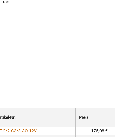
lass.
rtikel-Nr.
Preis
E-2/2-G3/8-AO-12V
175,08 €