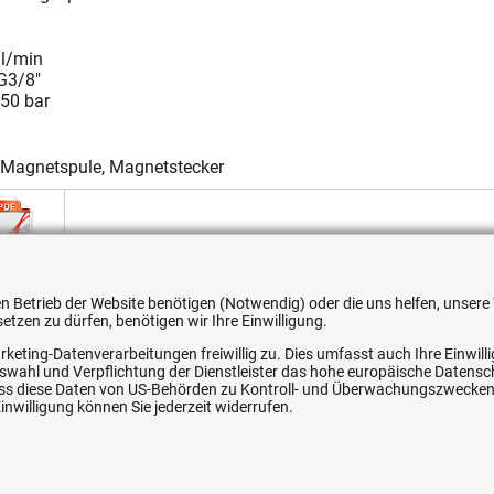
 l/min
G3/8"
250 bar
, Magnetspule, Magnetstecker
Technische Daten 230 V
 den Betrieb der Website benötigen (Notwendig) oder die uns helfen, unse
tzen zu dürfen, benötigen wir Ihre Einwilligung.
tion
Durchflussrichtung
A
rketing-Datenverarbeitungen freiwillig zu. Dies umfasst auch Ihre Einwil
Auswahl und Verpflichtung der Dienstleister das hohe europäische Datens
ffen
beidseitig absperrend
V
, dass diese Daten von US-Behörden zu Kontroll- und Überwachungszwecke
ffen
beidseitig absperrend
V
nwilligung können Sie jederzeit widerrufen.
ffen
beidseitig absperrend
V