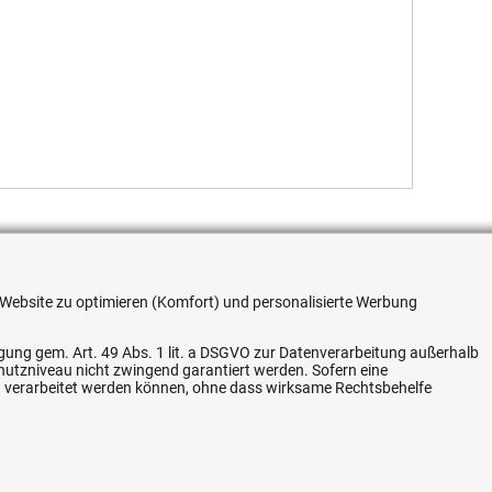
re Website zu optimieren (Komfort) und personalisierte Werbung
rtikel-Nr.
Preis
ligung gem. Art. 49 Abs. 1 lit. a DSGVO zur Datenverarbeitung außerhalb
chutzniveau nicht zwingend garantiert werden. Sofern eine
E-2/2-G3/8-NO-12V
212,11 €
n verarbeitet werden können, ohne dass wirksame Rechtsbehelfe
E-2/2-G3/8-NO-24V
212,11 €
E-2/2-G3/8-NO-230V
228,44 €