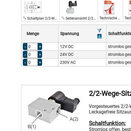
Technische Daten 12 V, 24 V
Schaltplan 2/2-Wege-Sitzventil
Seitenansicht 2/2-Wege-Sitzventil, Nenngröße 6 (Typ NC)
Menge
Spannung
Schaltfunkti
12V DC
stromlos ges
24V DC
stromlos ges
230V AC
stromlos ges
2/2-Wege-Sit
Vorgesteuertes 2/2-
Leckagefreie Sitzaus
Schaltfunktion:
Stromlos offen, best