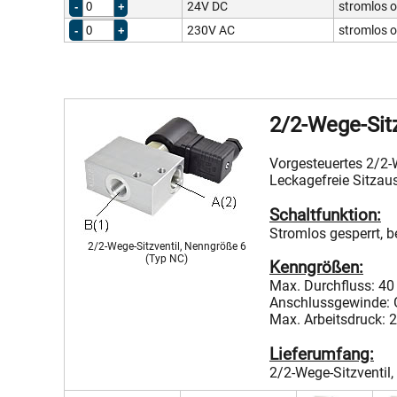
24V DC
stromlos o
230V AC
stromlos o
2/2-Wege-Sitz
Vorgesteuertes 2/2-
Leckagefreie Sitzaus
Schaltfunktion:
Stromlos gesperrt, b
2/2-Wege-Sitzventil, Nenngröße 6
(Typ NC)
Kenngrößen:
Max. Durchfluss: 40
Anschlussgewinde: 
Max. Arbeitsdruck: 
Lieferumfang:
2/2-Wege-Sitzventil