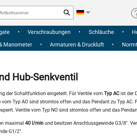
gate
•
Verschraubungen
•
Schläuche
•
H
 & Manometer
•
Armaturen & Druckluft
•
Normte
 und Hub-Senkventil
ng der Schaltfunktion eingeteilt. Für Ventile vom
Typ AC
ist der
le vom Typ AO sind stromlos offen und das Pendant zu Typ AC. 
perrt. Ventile vom Typ NO sind stromlos offen und das Pendan
von maximal
40 l/min
und besitzen Anschlussgewinde G3/8". Ven
nde G1/2".