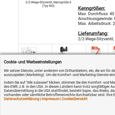
2/2-Wege-Sitzventil, Nenngröße 6
(Typ NO)
Kenngrößen:
Max. Durchfluss: 40
Anschlussgewinde: 
Max. Arbeitsdruck: 
Lieferumfang:
2/2-Wege-Sitzventil
Cookie- und Werbeeinstellungen
Technische Daten 12 V, 24 V
Schaltplan 2/2-Wege-Sitzventil
Seitenansicht 2/2-Wege-Sitzventil, Nenngröße 6 (Typ NO)
Wir setzen Dienste, unter anderem von Drittanbietern, ein, die wir für
auszuspielen (Marketing). Um die Komfort- und Marketing-Dienste einse
Menge
Spannung
Schaltfunk
Indem Sie auf "Alle zulassen" klicken, stimmen Sie den Komfort- und Ma
des EWR, z.B. in den USA. In diesen Ländern kann trotz sorgfältiger 
12V DC
stromlos o
Datenübermittlung in die USA stattfindet, besteht bspw. das Risiko
24V DC
stromlos o
vorhanden oder sämtliche Betroffenenrechte durchsetzbar sind. Ihre Ei
Datenschutzerklärung
|
Impressum
|
Cookieübersicht
230V AC
stromlos o