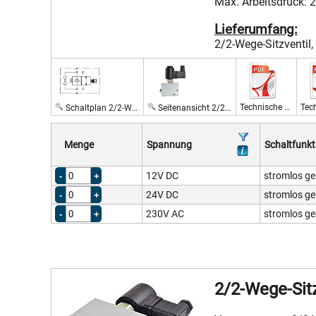
Max. Arbeitsdruck: 
Lieferumfang:
2/2-Wege-Sitzventil
Technische Daten 12 V, 24 V
Schaltplan 2/2-Wege-Sitzventil
Seitenansicht 2/2-Wege-Sitzventil, Nenngröße 6 (Typ AC)
Menge
Spannung
Schaltfunkt
12V DC
stromlos ge
24V DC
stromlos ge
230V AC
stromlos ge
2/2-Wege-Sitz