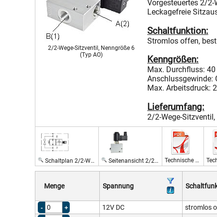
Vorgesteuertes 2/2-
Leckagefreie Sitzaus
Schaltfunktion:
Stromlos offen, best
2/2-Wege-Sitzventil, Nenngröße 6
(Typ AO)
Kenngrößen:
Max. Durchfluss: 40
Anschlussgewinde: 
Max. Arbeitsdruck: 
Lieferumfang:
2/2-Wege-Sitzventil
Technische Daten 12 V, 24 V
Schaltplan 2/2-Wege-Sitzventil
Seitenansicht 2/2-Wege-Sitzventil, Nenngröße 6 (Typ AO)
Menge
Spannung
Schaltfunk
12V DC
stromlos o