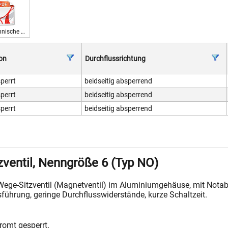
Technische Daten 230 V
on
Durchflussrichtung
perrt
beidseitig absperrend
perrt
beidseitig absperrend
perrt
beidseitig absperrend
zventil, Nenngröße 6 (Typ NO)
Wege-Sitzventil (Magnetventil) im Aluminiumgehäuse, mit Notab
führung, geringe Durchflusswiderstände, kurze Schaltzeit.
romt gesperrt.