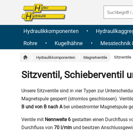
Hydraulikkomponenten
•
Hydraulikaggre
Rohre
•
Kugelhähne
•
Messtechnik
Sitzventile
Hydraulikkomponenten
Magnetventile
Sitzventil, Schieberventil
Unsere Sitzventile sind in vier Typen zur Unterscheidu
Magnetspule gesperrt (stromlos geschlossen). Venti
B und von B nach A
bei unbestromter Magnetspule ges
Ventile mit
Nennweite 6
gestatten einen Durchfluss 
Durchfluss von
70 l/min
und besitzen Anschlussgewi