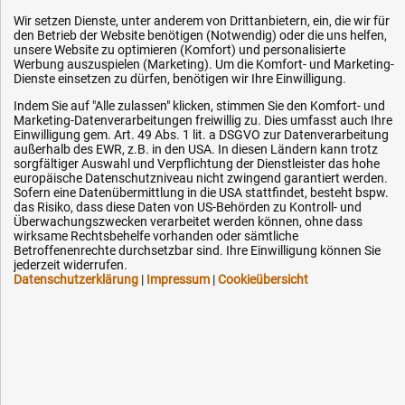
Impressum
Wir setzen Dienste, unter anderem von Drittanbietern, ein, die wir für
Karriere
den Betrieb der Website benötigen (Notwendig) oder die uns helfen,
unsere Website zu optimieren (Komfort) und personalisierte
OEM-Ersatzteile
Werbung auszuspielen (Marketing). Um die Komfort- und Marketing-
Dienste einsetzen zu dürfen, benötigen wir Ihre Einwilligung.
Technik-Hilfe
Indem Sie auf "Alle zulassen" klicken, stimmen Sie den Komfort- und
Downloads
Marketing-Datenverarbeitungen freiwillig zu. Dies umfasst auch Ihre
Einwilligung gem. Art. 49 Abs. 1 lit. a DSGVO zur Datenverarbeitung
Kontakt
außerhalb des EWR, z.B. in den USA. In diesen Ländern kann trotz
sorgfältiger Auswahl und Verpflichtung der Dienstleister das hohe
europäische Datenschutzniveau nicht zwingend garantiert werden.
Sofern eine Datenübermittlung in die USA stattfindet, besteht bspw.
Ihre Hytec-Hydraulik Vorteile
das Risiko, dass diese Daten von US-Behörden zu Kontroll- und
Überwachungszwecken verarbeitet werden können, ohne dass
Schneller Versand, meist am selben Tag
wirksame Rechtsbehelfe vorhanden oder sämtliche
Betroffenenrechte durchsetzbar sind. Ihre Einwilligung können Sie
Versandkostenfrei ab 150 EUR (innerhalb DE)
jederzeit widerrufen.
Lieferung auf Rechnung (abhängig vom Wert)
Datenschutzerklärung
|
Impressum
|
Cookieübersicht
Einmonatiges Rückgaberecht
Über 30 Jahre Erfahrung
Kompetente telefonische Beratung