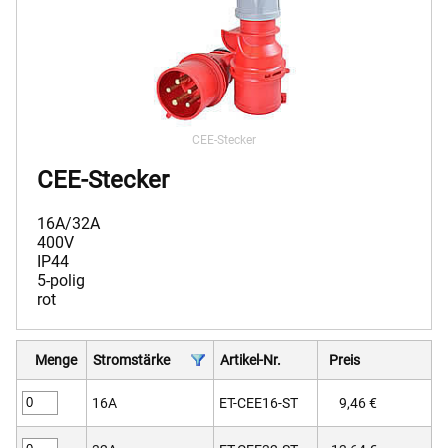
CEE-Stecker
CEE-Stecker
16A/32A
400V
IP44
5-polig
rot
Menge
Stromstärke
Artikel-Nr.
Preis
16A
ET-CEE16-ST
9,46 €