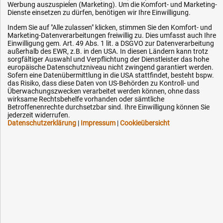
Werbung auszuspielen (Marketing). Um die Komfort- und Marketing-
400V
Dienste einsetzen zu dürfen, benötigen wir Ihre Einwilligung.
IP44
5-polig
Indem Sie auf "Alle zulassen" klicken, stimmen Sie den Komfort- und
rot
Marketing-Datenverarbeitungen freiwillig zu. Dies umfasst auch Ihre
Einwilligung gem. Art. 49 Abs. 1 lit. a DSGVO zur Datenverarbeitung
außerhalb des EWR, z.B. in den USA. In diesen Ländern kann trotz
sorgfältiger Auswahl und Verpflichtung der Dienstleister das hohe
Menge
Artikel-Nr.
Preis
europäische Datenschutzniveau nicht zwingend garantiert werden.
Sofern eine Datenübermittlung in die USA stattfindet, besteht bspw.
das Risiko, dass diese Daten von US-Behörden zu Kontroll- und
ET-CEE16-WDO
14,14 €
Überwachungszwecken verarbeitet werden können, ohne dass
wirksame Rechtsbehelfe vorhanden oder sämtliche
Betroffenenrechte durchsetzbar sind. Ihre Einwilligung können Sie
ET-CEE32-WDO
18,39 €
jederzeit widerrufen.
Datenschutzerklärung
|
Impressum
|
Cookieübersicht