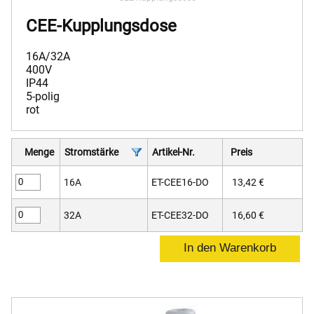
CEE-Kupplungsdose
16A/32A
400V
IP44
5-polig
rot
Menge
Stromstärke
Artikel-Nr.
Preis
16A
ET-CEE16-DO
13,42 €
32A
ET-CEE32-DO
16,60 €