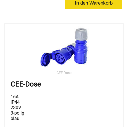
CEE-Dose
CEE-Dose
16A
IP44
230V
3-polig
blau