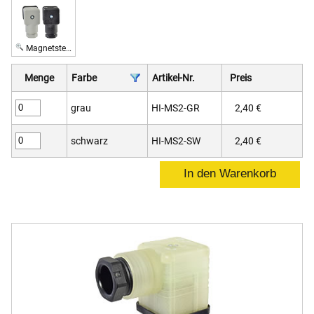
Magnetstecker, 2-polig + PE
Menge
Farbe
Artikel-Nr.
Preis
grau
HI-MS2-GR
2,40 €
schwarz
HI-MS2-SW
2,40 €