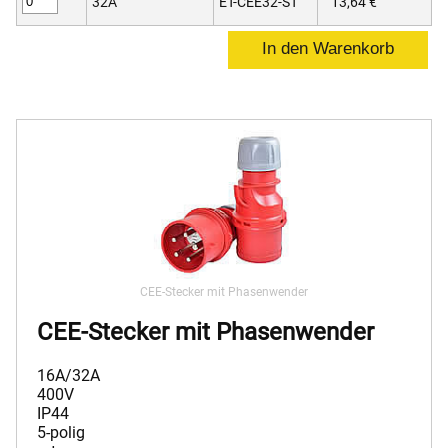
32A
ET-CEE32-ST
13,64 €
CEE-Stecker mit Phasenwender
CEE-Stecker mit Phasenwender
16A/32A
400V
IP44
5-polig