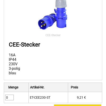
CEE-Stecker
CEE-Stecker
16A
IP44
230V
3-polig
blau
Menge
Artikel-Nr.
Preis
ET-CEE230-ST
9,21 €